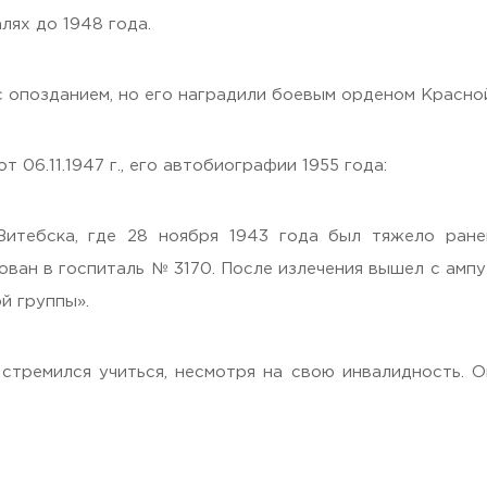
лях до 1948 года.
, Moscow region, 141221
 с опозданием, но его наградили боевым орденом Красно
 06.11.1947 г., его автобиографии 1955 года:
итебска, где 28 ноября 1943 года был тяжело ране
ован в госпиталь № 3170. После излечения вышел с амп
й группы».
стремился учиться, несмотря на свою инвалидность. О