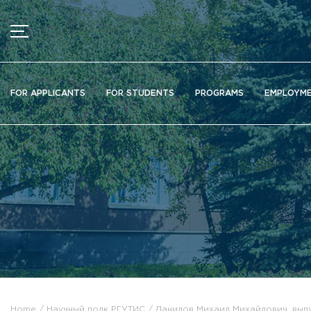
MENU
News
FOR APPLICANTS
FOR STUDENTS
PROGRAMS
EMPLOYM
Ads
Documents
Information about educational organization
Officially about admission
Scientific activity
Higher schools / Institutes / Departments
Additional education
Федеральный ресурсный центр
Вакантные места для приема (перевода)
Электронная информационно-образовательная среда (ЭИ
Home
Научный полк РГУТИС
Данилов Михаил Михайлович, выпу