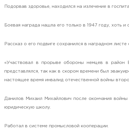
Подорвав здоровье, находился на излечение в госпита
ADDRESS
99 Glavnaya Street, dp.Cherkizovo, Urban district Pushkinsky
Боевая награда нашла его только в 1947 году, хоть и
TELEPHONES:
+7 (495) 940 83 00
+7 (495) 940 83 58
Рассказ о его подвиге сохранился в наградном листе от
E-MAIL
obrashenia@rguts.ru
«Участвовал в прорыве обороны немцев в район В
WORKING HOURS
представлялся, так как в скором времени был эвакуир
Mo-th: from 09:00 to 18:00;
Fr: from 09:00 to 16:45;
настоящее время инвалид отечественной войны второ
Данилов Михаил Михайлович после окончания войны 
юридическую школу.
Работал в системе промысловой кооперации.