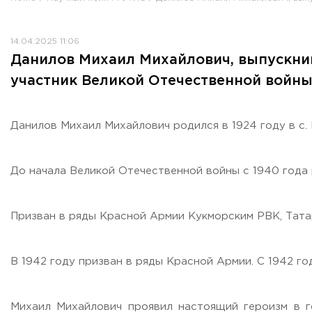
Противодействие коррупции
Antiterrorist security
14.04.2025 11:06
Housing and utilities
Данилов Михаил Михайлович, выпускник
Визово-регистрационное сопровождение иностранных г
участник Великой Отечественной войн
Центр классификации объектов туриндустрии
Партнерские проекты
Olympiads
Данилов Михаил Михайлович родился в 1924 году в с.
Политика доступа, авторских прав и лицензирования
Сервис «Поступление в вуз онлайн»
До начала Великой Отечественной войны с 1940 года 
Единое окно поддержки молодых семей»
Комната матери и ребенка
Призван в ряды Красной Армии Кукморским РВК, Тата
Corporate Identity
В 1942 году призван в ряды Красной Армии. С 1942 го
ORDER A CALLBACK
Михаил Михайлович проявил настоящий героизм в го