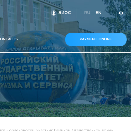
ЭИОС
RU
EN
ONTACTS
PAYMENT ONLINE
иса - орденоносец, участник Великой Отечественной войны