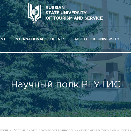
RUSSIAN
STATE UNIVERSITY
OF TOURISM AND SERVICE
ENT
INTERNATIONAL STUDENTS
ABOUT THE UNIVERSITY
C
Научный полк РГУТИС
ОС) университета
скник Российского государственного университета туризма и серв