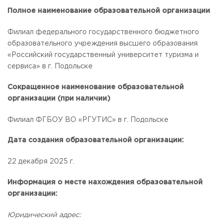
Общежитие / Кампус РГУТИС
Information about educational
organization
Полное наименование образовательной организации
Work with disabled and handicapped people
Contacts
Филиал федерального государственного бюджетного
ORDER A CALLBACK
образовательного учреждения высшего образования
«Российский государственный университет туризма и
Scientific activity
ADDRESS
сервиса» в г. Подольске
Additional education
99 Glavnaya Street, dp.Cherkizovo, Urban district Pushkinsky,
Moscow region, 141221
Сокращенное наименование образовательной
Федеральный ресурсный центр
организации (при наличии)
Федеральное учебно-методическое объединение в
TELEPHONES:
системе ВО
+7 (495) 940 83 00
Federal educational and methodical association in the
Филиал ФГБОУ ВО «РГУТИС» в г. Подольске
+7 (495) 940 83 58
system of secondary vocational education
Labor union committee
E-MAIL
Дата создания образовательной организации:
Competition of teaching staff
obrashenia@rguts.ru
22 декабря 2025 г.
WORKING HOURS
Mo-th: from 09:00 to 18:00;
Информация о месте нахождения образовательной
Fr: from 09:00 to 16:45;
организации:
Юридический адрес: