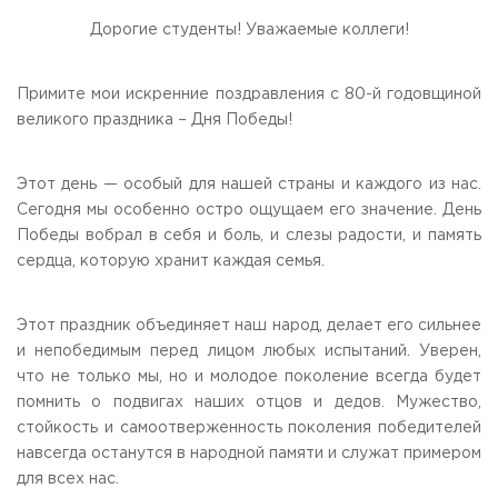
Общежитие / Кампус РГУТИС
Information about educational
organization
Дорогие студенты! Уважаемые коллеги!
Work with disabled and handicapped people
Contacts
ORDER A CALLBACK
Примите мои искренние поздравления с 80-й годовщиной
великого праздника – Дня Победы!
Scientific activity
ADDRESS
Additional education
99 Glavnaya Street, dp.Cherkizovo, Urban district Pushkinsky,
Этот день — особый для нашей страны и каждого из нас.
Moscow region, 141221
Федеральный ресурсный центр
Сегодня мы особенно остро ощущаем его значение. День
Федеральное учебно-методическое объединение в
TELEPHONES:
Победы вобрал в себя и боль, и слезы радости, и память
системе ВО
+7 (495) 940 83 00
сердца, которую хранит каждая семья.
Federal educational and methodical association in the
+7 (495) 940 83 58
system of secondary vocational education
Labor union committee
E-MAIL
Этот праздник объединяет наш народ, делает его сильнее
Competition of teaching staff
obrashenia@rguts.ru
и непобедимым перед лицом любых испытаний. Уверен,
что не только мы, но и молодое поколение всегда будет
WORKING HOURS
помнить о подвигах наших отцов и дедов. Мужество,
Mo-th: from 09:00 to 18:00;
Fr: from 09:00 to 16:45;
стойкость и самоотверженность поколения победителей
навсегда останутся в народной памяти и служат примером
для всех нас.