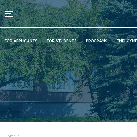
MENU
News
FOR APPLICANTS
FOR STUDENTS
PROGRAMS
EMPLOYM
Ads
Documents
Information about educational organization
Officially about admission
Scientific activity
Higher schools / Institutes / Departments
Additional education
Федеральный ресурсный центр
Вакантные места для приема (перевода)
Электронная информационно-образовательная среда (ЭИ
Home