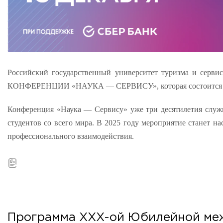
ADDRESS
99 Glavnaya Street, dp.Cherkizovo, Urban district Pushkinsky
TELEPHONES:
+7 (495) 940 83 00
+7 (495) 940 83 58
Российский государственный университет туризма и серв
КОНФЕРЕНЦИИ «НАУКА — СЕРВИСУ»
, которая состоится
E-MAIL
obrashenia@rguts.ru
Конференция «Наука — Сервису» уже три десятилетия служит
WORKING HOURS
студентов со всего мира. В 2025 году мероприятие станет н
Mo-th: from 09:00 to 18:00;
Fr: from 09:00 to 16:45;
профессионального взаимодействия.
Программа XXX-ой Юбилейной ме