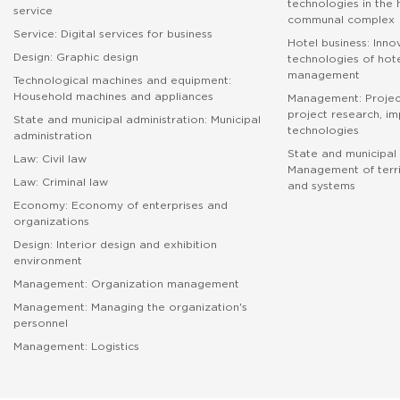
technologies in the
service
communal complex
Service: Digital services for business
Hotel business: Inno
Design: Graphic design
technologies of hote
management
Technological machines and equipment:
Household machines and appliances
Management: Proje
project research, i
State and municipal administration: Municipal
technologies
administration
State and municipal 
Law: Civil law
Management of terri
Law: Criminal law
and systems
Economy: Economy of enterprises and
абитуриенту
organizations
Design: Interior design and exhibition
environment
Management: Organization management
Management: Managing the organization's
personnel
Management: Logistics