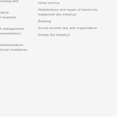
 housing and
Hotel service
Maintenance and repair of electronic
vative
equipment (by industry)
l business
Banking
Social security law and organization
ct management,
mplementation
Design (by industry)
administration:
torial complexes