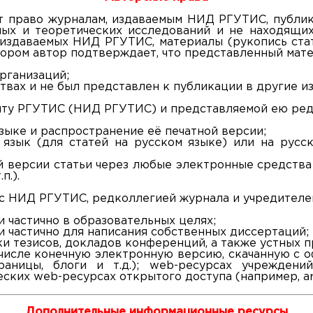
т право журналам, издаваемым НИД РГУТИС, публи
ных и теоретических исследований и не находящих
 издаваемых НИД РГУТИС, материалы (рукопись ста
вором автор подтверждает, что представленный мате
рганизаций;
твах и не был представлен к публикации в другие из
нту РГУТИС (НИД РГУТИС) и представляемой ею ред
зыке и распространение её печатной версии;
 язык (для статей на русском языке) или на русск
й версии статьи через любые электронные средства
п.).
я с НИД РГУТИС, редколлегией журнала и учредителе
 частично в образовательных целях;
и частично для написания собственных диссертаций;
и тезисов, докладов конференций, а также устных п
 числе конечную электронную версию, скачанную с 
раницы, блоги и т.д.); web-ресурсах учрежден
ких web-ресурсах открытого доступа (например, arXi
Дополнительные информационные ресурсы