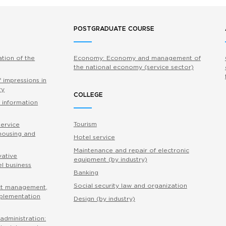
POSTGRADUATE COURSE
ation of the
Economy: Economy and management of
the national economy (service sector)
 impressions in
ry
COLLEGE
 information
Tourism
service
 housing and
Hotel service
Maintenance and repair of electronic
vative
equipment (by industry)
l business
Banking
Social security law and organization
ct management,
mplementation
Design (by industry)
administration: