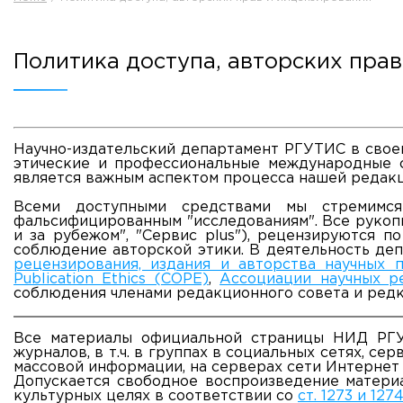
Противодействие коррупции
Antiterrorist security
Политика доступа, авторских пра
Housing and utilities
Визово-регистрационное сопровождение иностранных г
Центр классификации объектов туриндустрии
Партнерские проекты
Научно-издательский департамент РГУТИС в свое
Olympiads
этические и профессиональные международные с
является важным аспектом процесса нашей редакц
Политика доступа, авторских прав и лицензирования
Всеми доступными средствами мы стремимся
Сервис «Поступление в вуз онлайн»
фальсифицированным "исследованиям". Все рукопи
Единое окно поддержки молодых семей»
и за рубежом", "Сервис plus"), рецензируются п
соблюдение авторской этики. В деятельность де
Комната матери и ребенка
рецензирования, издания и авторства научных 
Publication Ethics (COPE)
,
Ассоциации научных р
Corporate Identity
соблюдения членами редакционного совета и редк
Все материалы официальной страницы НИД РГУТ
журналов, в т.ч. в группах в социальных сетях, се
массовой информации, на серверах сети Интернет 
Допускается свободное воспроизведение материа
ORDER A CALLBACK
культурных целях в соответствии со
ст. 1273 и 12