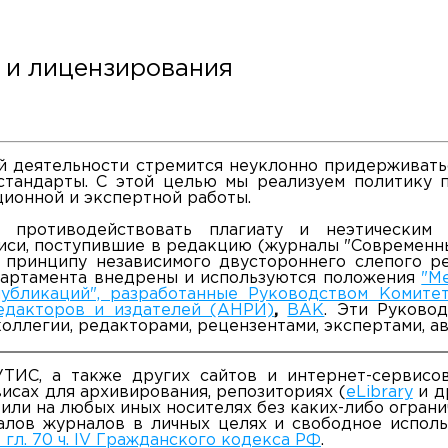
в и лицензирования
раждан
й деятельности стремится неуклонно придерживать
тандарты. С этой целью мы реализуем политику по
ионной и экспертной работы.
 противодействовать плагиату и неэтическим 
си, поступившие в редакцию (журналы "Современны
о принципу независимого двустороннего слепого р
партамента внедрены и используются положения
"М
публикаций", разработанные Руководством Комите
едакторов и издателей (АНРИ)
,
ВАК
. Эти Руково
оллегии, редакторами, рецензентами, экспертами, а
ИС, а также других сайтов и интернет-сервисо
рвисах для архивирования, репозиториях (
eLibrary
и д
или на любых иных носителях без каких-либо ограни
лов журналов в личных целях и свободное исполь
74 гл. 70 ч. IV Гражданского кодекса РФ
.