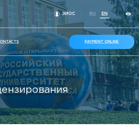
ЭИОС
RU
EN
ONTACTS
PAYMENT ONLINE
ицензирования