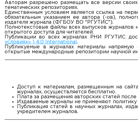
Авторам разрешено размещать все версии своих 
тематических репозиториях.
Единственным условием является ссылка на перв
ADDRESS
обязательным указанием ее автора (-ов), полно
99 Glavnaya Street, dp.Cherkizovo, Urban district Pushkinsky
издателя журнала (ФГБОУ ВО "РГУТИС").
Полнотекстовые файлы всех выпусков журналов н
TELEPHONES:
открытого доступа для читателей.
Публикации во всех журналах РНИ РГУТИС дос
+7 (495) 940 83 00
условиях» ) 4.0 International
.
+7 (495) 940 83 58
Публикуемые в журналах материалы напрямую 
открытые международные репозитории научной и
E-MAIL
obrashenia@rguts.ru
WORKING HOURS
Mo-th: from 09:00 to 18:00;
Fr: from 09:00 to 16:45;
Доступ к материалам, размещенным на сайта
журналах, осуществляется бесплатно.
Плата за размещения авторских статей после 
Издаваемые журналы не применяют политику о
Публикация статей в научных журналах, из
учредителем журналов.