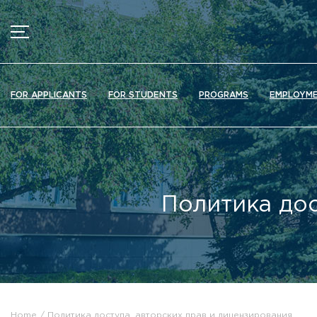
MENU
News
FOR APPLICANTS
FOR STUDENTS
PROGRAMS
EMPLOYM
Ads
Documents
Information about educational organization
Officially about admission
Политика дос
Scientific activity
Higher schools / Institutes / Departments
Additional education
Федеральный ресурсный центр
Вакантные места для приема (перевода)
Электронная информационно-образовательная среда (ЭИ
Home
Политика доступа, авторских прав и лицензирования