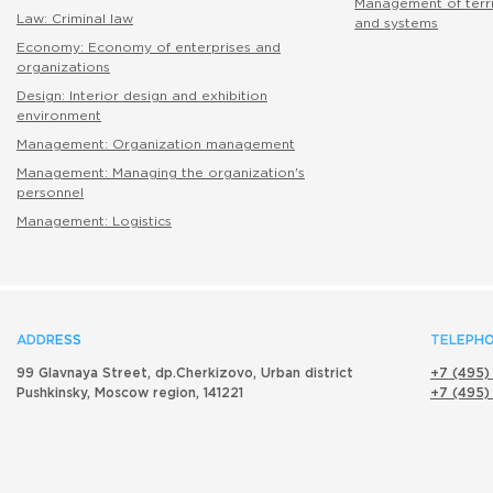
Management of terri
Law: Criminal law
and systems
Economy: Economy of enterprises and
абитуриенту
organizations
Design: Interior design and exhibition
environment
Management: Organization management
Management: Managing the organization's
personnel
Management: Logistics
ADDRESS
TELEPHO
99 Glavnaya Street, dp.Cherkizovo, Urban district
+7 (495)
Pushkinsky, Moscow region, 141221
+7 (495)