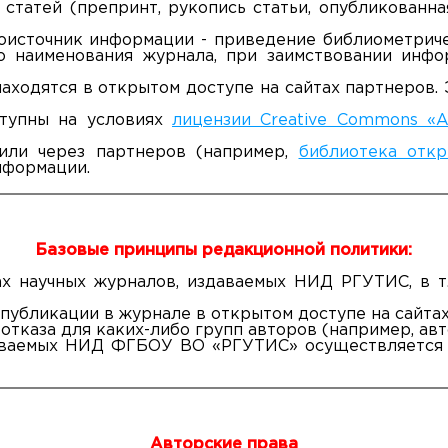
статей (препринт, рукопись статьи, опубликованна
оисточник информации - приведение библиометрич
го наименования журнала, при заимствовании инфо
, Moscow region, 141221
аходятся в открытом доступе на сайтах партнеров.
тупны на условиях
лицензии Creative Commons «At
или через партнеров (например,
библиотека откр
нформации.
Базовые принципы редакционной политики:
х научных журналов, издаваемых НИД РГУТИС, в т.
публикации в журнале в открытом доступе на сайтах
тказа для каких-либо групп авторов (например, авт
даваемых НИД ФГБОУ ВО «РГУТИС» осуществляется
Авторские права