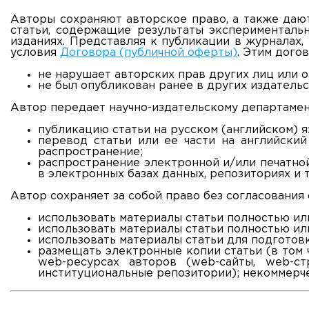
Авторы сохраняют авторское право, а также даю
статьи, содержащие результаты эксперименталь
изданиях. Представляя к публикации в журналах,
условия
Договора (публичной оферты)
. Этим дого
не нарушает авторских прав других лиц или о
не был опубликован ранее в других издательс
Автор передает научно-издательскому департаме
публикацию статьи на русском (английском) я
перевод статьи или ее части на английский
распространение;
распространение электронной и/или печатно
в электронных базах данных, репозиториях и т.
Автор сохраняет за собой право без согласовани
использовать материалы статьи полностью или
использовать материалы статьи полностью ил
использовать материалы статьи для подготовк
размещать электронные копии статьи (в том
web-ресурсах авторов (web-сайты, web-ст
институциональные репозитории); некоммерчес