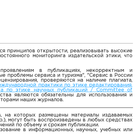
ся принципов открытости, реализовывать высокие
стоянного мониторинга издательской этики, что
проявлениям в публикациях, некорректным и
е проблемы сервиса и туризма", "Сервис в России
ецензирования, проверяются на наличие плагиата,
еждународной практики по этике редактирования,
та по этике научных публикаций / Committee of
дства являются обязательны для использования и
вторами наших журналов.
в, на которых размещены материалы издаваемых
р.), могут быть воспроизведены в любых средствах
чений по объему и срокам публикации.
зование в информационных, научных, учебных или