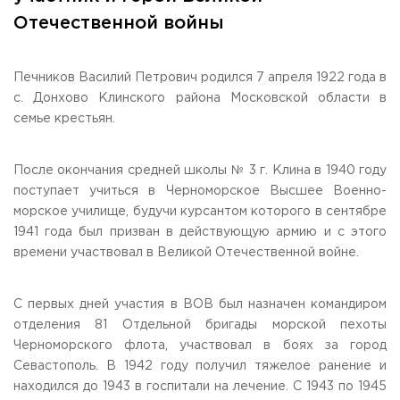
Общежитие / Кампус РГУТИС
Information about educational
organization
Отечественной войны
Work with disabled and handicapped people
Contacts
ORDER A CALLBACK
Печников Василий Петрович родился 7 апреля 1922 года в
с. Донхово Клинского района Московской области в
Scientific activity
семье крестьян.
ADDRESS
Additional education
99 Glavnaya Street, dp.Cherkizovo, Urban district Pushkinsky,
Moscow region, 141221
Федеральный ресурсный центр
После окончания средней школы № 3 г. Клина в 1940 году
Федеральное учебно-методическое объединение в
TELEPHONES:
системе ВО
поступает учиться в Черноморское Высшее Военно-
+7 (495) 940 83 00
Federal educational and methodical association in the
морское училище, будучи курсантом которого в сентябре
+7 (495) 940 83 58
system of secondary vocational education
1941 года был призван в действующую армию и с этого
Labor union committee
времени участвовал в Великой Отечественной войне.
E-MAIL
Competition of teaching staff
obrashenia@rguts.ru
WORKING HOURS
С первых дней участия в ВОВ был назначен командиром
Mo-th: from 09:00 to 18:00;
отделения 81 Отдельной бригады морской пехоты
Fr: from 09:00 to 16:45;
Черноморского флота, участвовал в боях за город
Севастополь. В 1942 году получил тяжелое ранение и
находился до 1943 в госпитали на лечение. С 1943 по 1945