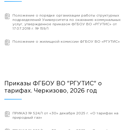
Общежитие / Кампус РГУТИС
Information about educational
organization
Work with disabled and handicapped people
Положение о порядке организации работы структурных
Contacts
подразделений Университета по оказанию коммунальных
ORDER A CALLBACK
услуг, утвержденное приказом ФГБОУ ВО «РГУТИС» от
17.07.2018 г. № 159/1
Scientific activity
ADDRESS
Положение о жилищной комиссии ФГБОУ ВО «РГУТИС»
Additional education
99 Glavnaya Street, dp.Cherkizovo, Urban district Pushkinsky,
Moscow region, 141221
Федеральный ресурсный центр
Федеральное учебно-методическое объединение в
TELEPHONES:
системе ВО
+7 (495) 940 83 00
Federal educational and methodical association in the
+7 (495) 940 83 58
system of secondary vocational education
Labor union committee
E-MAIL
Приказы ФГБОУ ВО "РГУТИС" о
Competition of teaching staff
obrashenia@rguts.ru
тарифах. Черкизово, 2026 год
WORKING HOURS
Mo-th: from 09:00 to 18:00;
Fr: from 09:00 to 16:45;
ПРИКАЗ № 524/1 от «30» декабря 2025 г. «О тарифах на
природный газ»