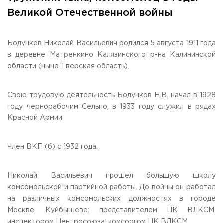
Общежитие / Кампус РГУТИС
Information about educational
organization
Великой Отечественной войны
Work with disabled and handicapped people
Contacts
ORDER A CALLBACK
Бодунков Николай Васильевич родился 5 августа 1911 года
в деревне Матренкино Калязинского р-на Калининской
Scientific activity
области (ныне Тверская область).
ADDRESS
Additional education
99 Glavnaya Street, dp.Cherkizovo, Urban district Pushkinsky,
Moscow region, 141221
Федеральный ресурсный центр
Свою трудовую деятельность Бодунков Н.В. начал в 1928
Федеральное учебно-методическое объединение в
TELEPHONES:
системе ВО
году чернорабочим Сельпо, в 1933 году служил в рядах
+7 (495) 940 83 00
Federal educational and methodical association in the
Красной Армии.
+7 (495) 940 83 58
system of secondary vocational education
Labor union committee
E-MAIL
Член ВКП (б) с 1932 года.
Competition of teaching staff
obrashenia@rguts.ru
WORKING HOURS
Николай Васильевич прошел большую школу
Mo-th: from 09:00 to 18:00;
комсомольской и партийной работы. До войны он работал
Fr: from 09:00 to 16:45;
на различных комсомольских должностях в городе
Москве, Куйбышеве: представителем ЦК ВЛКСМ,
инспектором Центросоюза; комсоргом ЦК ВЛКСМ.