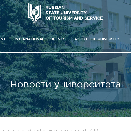
RUSSIAN
STATE UNIVERSITY
OF TOURISM AND SERVICE
ENT
INTERNATIONAL STUDENTS
ABOUT THE UNIVERSITY
C
Новости университета
ОС) университета
сти отметило работу Волонтерского отряда РГУТИС