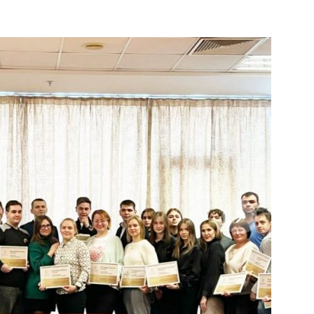
, Moscow region, 141221