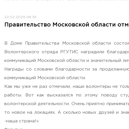
Противодействие коррупции
Antiterrorist security
22.02.2024 08:36
Housing and utilities
Правительство Московской области отм
Визово-регистрационное сопровождение иностранных г
Центр классификации объектов туриндустрии
Партнерские проекты
В Доме Правительства Московской области состоя
Olympiads
Волонтерского отряда РГУТИС наградили благодар
Политика доступа, авторских прав и лицензирования
коммуникаций Московской области и значительный ли
Сервис «Поступление в вуз онлайн»
Награды со словами благодарности за проделанну
Единое окно поддержки молодых семей»
коммуникаций Московской области.
Комната матери и ребенка
Как мы уже не раз отмечали, наши волонтеры не тол
Corporate Identity
работы. Вот как высказался по этому поводу ст
волонтерской деятельности. Очень приятно принимат
то новое на локациях. А сколько новых друзей и зн
-наша страна!»
ORDER A CALLBACK