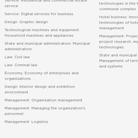
Service: Residential and commercial estate
technologies in the
service
communal complex
Service: Digital services for business
Hotel business: Inno
Design: Graphic design
technologies of hote
management
Technological machines and equipment:
Household machines and appliances
Management: Proje
project research, i
State and municipal administration: Municipal
technologies
administration
State and municipal 
Law: Civil law
Management of terri
Law: Criminal law
and systems
Economy: Economy of enterprises and
абитуриенту
organizations
Design: Interior design and exhibition
environment
Management: Organization management
Management: Managing the organization's
personnel
Management: Logistics