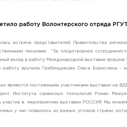
етило работу Волонтерского отряда РГУ
раждан
лась встреча представителей Правительства регион
ственными письмами "За плодотворное сотрудничес
чный вклад в работу Международной выставки-форума "
ю работу вручила Гребенщикова Ольга Борисовна - з
ько являются постоянными участниками выставки на ВД
удент Института сервисных технологий Роман Межуе
ь участие в мероприятиях выставки РОССИЯ. Мы можем и
акомых у нас появилось из разных уголков страны, кот