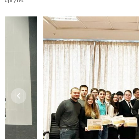
#ргутис
ADDRESS
99 Glavnaya Street, dp.Cherkizovo, Urban district Pushkinsky
TELEPHONES:
+7 (495) 940 83 00
+7 (495) 940 83 58
E-MAIL
obrashenia@rguts.ru
WORKING HOURS
Mo-th: from 09:00 to 18:00;
Fr: from 09:00 to 16:45;