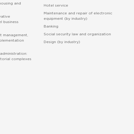
 housing and
Hotel service
Maintenance and repair of electronic
vative
equipment (by industry)
l business
Banking
Social security law and organization
ct management,
mplementation
Design (by industry)
administration:
torial complexes