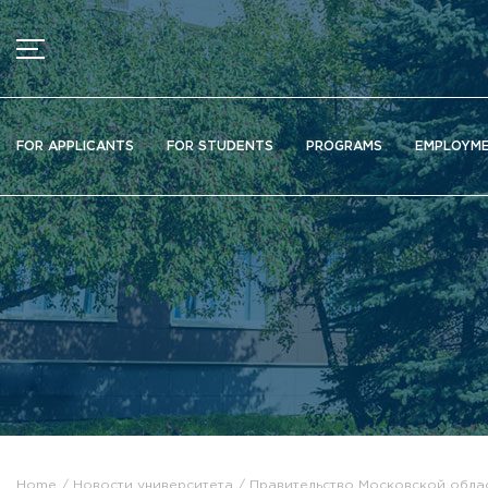
MENU
News
FOR APPLICANTS
FOR STUDENTS
PROGRAMS
EMPLOYM
Ads
Documents
Information about educational organization
Officially about admission
Scientific activity
Higher schools / Institutes / Departments
Additional education
Федеральный ресурсный центр
Вакантные места для приема (перевода)
Электронная информационно-образовательная среда (ЭИ
Home
Новости университета
Правительство Московской обла