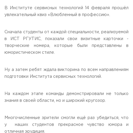
Общежитие / Кампус РГУТИС
Information about educational
organization
В Институте сервисных технологий 14 февраля прошёл
Work with disabled and handicapped people
увлекательный квиз «Влюбленный в профессию».
Contacts
ORDER A CALLBACK
Сначала студенты от каждой специальности, реализуемой
в ИСТ РГУТИС, показали свои визитные карточки -
Scientific activity
ADDRESS
творческие номера, которые были представлены в
Additional education
99 Glavnaya Street, dp.Cherkizovo, Urban district Pushkinsky,
Moscow region, 141221
юмористическом стиле.
Федеральный ресурсный центр
Федеральное учебно-методическое объединение в
TELEPHONES:
системе ВО
+7 (495) 940 83 00
Ну а затем ребят ждала викторина по всем направлениям
Federal educational and methodical association in the
+7 (495) 940 83 58
system of secondary vocational education
подготовки Института сервисных технологий.
Labor union committee
E-MAIL
Competition of teaching staff
obrashenia@rguts.ru
На каждом этапе команды демонстрировали не только
знания в своей области, но и широкий кругозор.
WORKING HOURS
Mo-th: from 09:00 to 18:00;
Fr: from 09:00 to 16:45;
Многочисленные зрители смогли ещё раз убедиться, что
у наших студентов прекрасное чувство юмора и
отличная эрудиция.