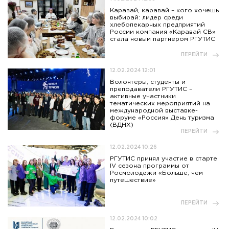
Каравай, каравай – кого хочешь
выбирай: лидер среди
хлебопекарных предприятий
России компания «Каравай СВ»
стала новым партнером РГУТИС
ПЕРЕЙТИ
12.02.2024 12:01
Волонтеры, студенты и
преподаватели РГУТИС –
активные участники
тематических мероприятий на
международной выставке-
форуме «Россия» День туризма
(ВДНХ)
ПЕРЕЙТИ
12.02.2024 10:26
РГУТИС принял участие в старте
IV сезона программы от
Росмолодёжи «Больше, чем
путешествие»
ПЕРЕЙТИ
12.02.2024 10:02