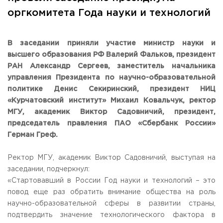
Общежитие / Кампус РГУТИС
Information about educational
organization
оргкомитета Года науки и технологий
Work with disabled and handicapped people
Contacts
ORDER A CALLBACK
В заседании приняли участие министр науки и
высшего образования РФ Валерий Фальков, президент
Scientific activity
РАН Александр Сергеев, заместитель начальника
ADDRESS
Additional education
99 Glavnaya Street, dp.Cherkizovo, Urban district Pushkinsky,
управления Президента по научно-образовательной
Moscow region, 141221
Федеральный ресурсный центр
политике Денис Секиринский, президент НИЦ
Федеральное учебно-методическое объединение в
«Курчатовский институт» Михаил Ковальчук, ректор
TELEPHONES:
системе ВО
МГУ, академик Виктор Садовничий, президент,
+7 (495) 940 83 00
Federal educational and methodical association in the
председатель правления ПАО «Сбербанк России»
+7 (495) 940 83 58
system of secondary vocational education
Герман Греф.
Labor union committee
E-MAIL
Competition of teaching staff
obrashenia@rguts.ru
Ректор МГУ, академик Виктор Садовничий, выступая на
заседании, подчеркнул:
WORKING HOURS
Mo-th: from 09:00 to 18:00;
«Стартовавший в России Год науки и технологий – это
Fr: from 09:00 to 16:45;
повод еще раз обратить внимание общества на роль
научно-образовательной сферы в развитии страны,
подтвердить значение технологического фактора в