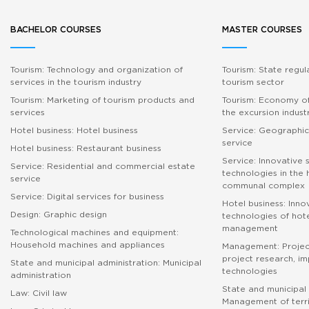
BACHELOR COURSES
MASTER COURSES
Tourism: Technology and organization of
Tourism: State regul
services in the tourism industry
tourism sector
Tourism: Marketing of tourism products and
Tourism: Economy of
services
the excursion indust
Hotel business: Hotel business
Service: Geographic
service
Hotel business: Restaurant business
Service: Innovative 
Service: Residential and commercial estate
technologies in the
service
communal complex
Service: Digital services for business
Hotel business: Inno
Design: Graphic design
technologies of hote
management
Technological machines and equipment:
Household machines and appliances
Management: Proje
project research, i
State and municipal administration: Municipal
technologies
administration
State and municipal 
Law: Civil law
Management of terri