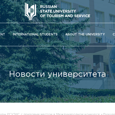
RUSSIAN
STATE UNIVERSITY
OF TOURISM AND SERVICE
ENT
INTERNATIONAL STUDENTS
ABOUT THE UNIVERSITY
C
Новости университета
ОС) университета
туры РГУТИС с призовым местом в Международном конкурсе «Лучшая