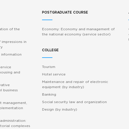
POSTGRADUATE COURSE
ation of the
Economy: Economy and management of
the national economy (service sector)
 impressions in
ry
COLLEGE
 information
Tourism
service
 housing and
Hotel service
Maintenance and repair of electronic
vative
equipment (by industry)
l business
Banking
Social security law and organization
ct management,
mplementation
Design (by industry)
administration:
torial complexes