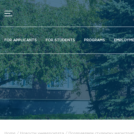
MENU
News
FOR APPLICANTS
FOR STUDENTS
PROGRAMS
EMPLOYM
Ads
Documents
Information about educational organization
Officially about admission
Scientific activity
Higher schools / Institutes / Departments
Additional education
Федеральный ресурсный центр
Вакантные места для приема (перевода)
Электронная информационно-образовательная среда (ЭИ
Home
Новости университета
Поздравляем студентку магистра