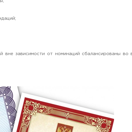
ы;
ндаций;
, Moscow region, 141221
й вне зависимости от номинаций сбалансированы во в