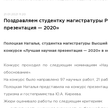
Противодействие коррупции
Antiterrorist security
21.01.2021 11:20
Housing and utilities
Поздравляем студентку магистратуры 
Визово-регистрационное сопровождение иностранных г
презентация — 2020»
Центр классификации объектов туриндустрии
Партнерские проекты
Olympiads
Полоцкая Наталья, студентка магистратуры Высшей
Политика доступа, авторских прав и лицензирования
конкурсе «Лучшая научная презентация — 2020» в но
Сервис «Поступление в вуз онлайн»
Единое окно поддержки молодых семей»
Конкурс проходил по следующим номинациям «Науч
Комната матери и ребенка
обоснование».
Corporate Identity
На конкурс было направлено 97 научных работ, 21 ра
Полоцкая Наталья представила на конкурс презентаци
туризма и гостеприимства Ю.А. Киреева.
Жюри оценивало работы по следующим критериям:
ORDER A CALLBACK