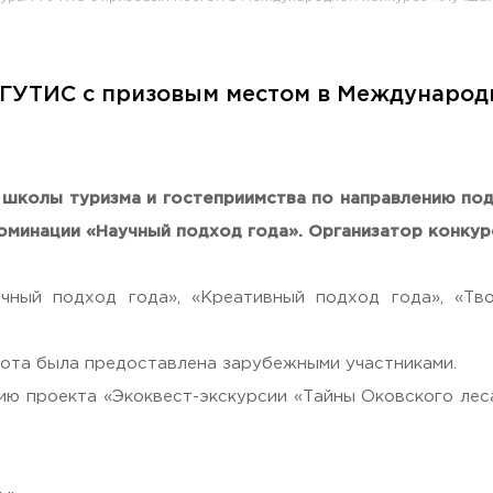
РГУТИС с призовым местом в Международ
раждан
 школы туризма и гостеприимства по направлению под
минации «Научный подход года». Организатор конкурс
ный подход года», «Креативный подход года», «Тво
бота была предоставлена зарубежными участниками.
ю проекта «Экоквест-экскурсии «Тайны Оковского леса