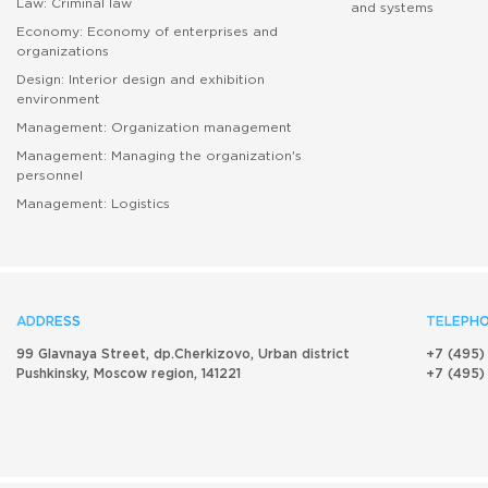
Law: Criminal law
and systems
Economy: Economy of enterprises and
абитуриенту
organizations
Design: Interior design and exhibition
environment
Management: Organization management
Management: Managing the organization's
personnel
Management: Logistics
ADDRESS
TELEPHO
99 Glavnaya Street, dp.Cherkizovo, Urban district
+7 (495)
Pushkinsky, Moscow region, 141221
+7 (495)