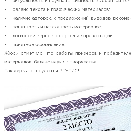
• актуальность и научная значимость выбранной тем
• баланс текста и графических материалов;
ADDRESS
• наличие авторских предложений, выводов, рекоме
99 Glavnaya Street, dp.Cherkizovo, Urban district Pushkinsky
• понятность и наглядность материалов;
TELEPHONES:
+7 (495) 940 83 00
• логически верное построение презентации;
+7 (495) 940 83 58
• приятное оформление.
E-MAIL
Жюри отметило, что работы призеров и победителе
obrashenia@rguts.ru
материалов, баланс науки и творчества.
WORKING HOURS
Так держать, студенты РГУТИС!
Mo-th: from 09:00 to 18:00;
Fr: from 09:00 to 16:45;