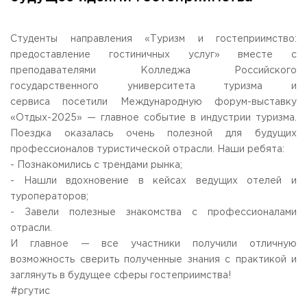
Общежитие / Кампус РГУТИС
Information about educational
organization
Work with disabled and handicapped people
Contacts
Студенты направления «Туризм и гостеприимство:
ORDER A CALLBACK
предоставление гостиничных услуг» вместе с
преподавателями Колледжа Российского
государственного университета туризма и
Scientific activity
ADDRESS
сервиса посетили Международную форум-выставку
Additional education
99 Glavnaya Street, dp.Cherkizovo, Urban district Pushkinsky,
«Отдых-2025» — главное событие в индустрии туризма.
Moscow region, 141221
Федеральный ресурсный центр
Поездка оказалась очень полезной для будущих
Федеральное учебно-методическое объединение в
TELEPHONES:
системе ВО
профессионалов туристической отрасли. Наши ребята:
+7 (495) 940 83 00
Federal educational and methodical association in the
- Познакомились с трендами рынка;
+7 (495) 940 83 58
system of secondary vocational education
- Нашли вдохновение в кейсах ведущих отелей и
Labor union committee
E-MAIL
туроператоров;
Competition of teaching staff
obrashenia@rguts.ru
- Завели полезные знакомства с профессионалами
отрасли.
WORKING HOURS
И главное — все участники получили отличную
Mo-th: from 09:00 to 18:00;
возможность сверить полученные знания с практикой и
Fr: from 09:00 to 16:45;
заглянуть в будущее сферы гостеприимства!
#ргутис