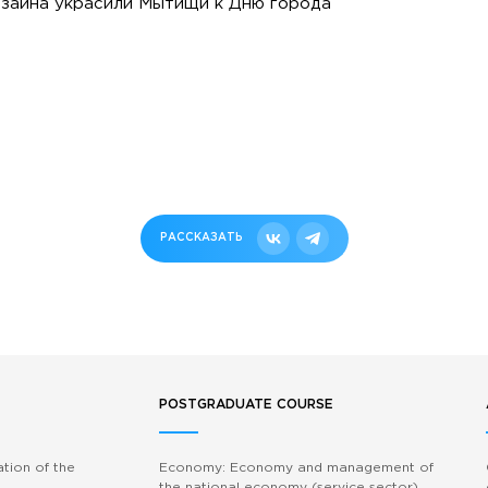
зайна украсили Мытищи к Дню города
РАССКАЗАТЬ
POSTGRADUATE COURSE
ation of the
Economy: Economy and management of
the national economy (service sector)