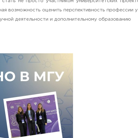
стать не просто участником университетских проекто
сная возможность оценить перспективность профессии 
 научной деятельности и дополнительному образованию
, Moscow region, 141221