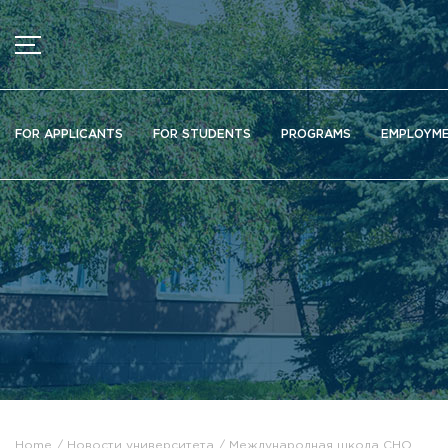
MENU
News
FOR APPLICANTS
FOR STUDENTS
PROGRAMS
EMPLOYM
Ads
Documents
Information about educational organization
Officially about admission
Scientific activity
Higher schools / Institutes / Departments
Additional education
Федеральный ресурсный центр
Вакантные места для приема (перевода)
Электронная информационно-образовательная среда (ЭИ
Home
Новости университета
Международная школа СНО