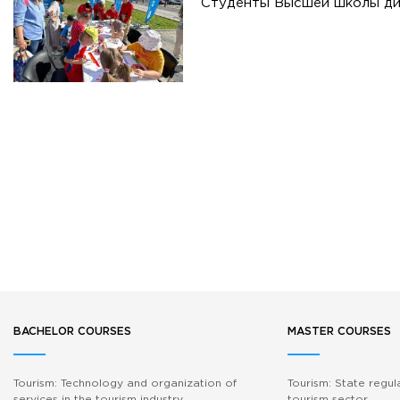
Студенты Высшей школы ди
BACHELOR COURSES
MASTER COURSES
Tourism: Technology and organization of
Tourism: State regul
services in the tourism industry
tourism sector