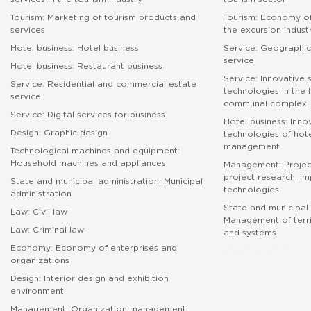
Tourism: Marketing of tourism products and
Tourism: Economy of
services
the excursion indust
Hotel business: Hotel business
Service: Geographic
service
Hotel business: Restaurant business
Service: Innovative 
Service: Residential and commercial estate
technologies in the
service
communal complex
Service: Digital services for business
Hotel business: Inno
Design: Graphic design
technologies of hote
management
Technological machines and equipment:
Household machines and appliances
Management: Proje
project research, i
State and municipal administration: Municipal
technologies
administration
State and municipal 
Law: Civil law
Management of terri
Law: Criminal law
and systems
Economy: Economy of enterprises and
абитуриенту
organizations
Design: Interior design and exhibition
environment
Management: Organization management