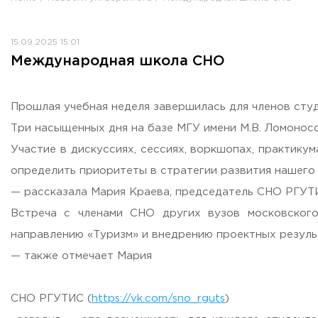
Противодействие коррупции
Antiterrorist security
15.09.2025 15:01
Housing and utilities
Международная школа СНО
Визово-регистрационное сопровождение иностранных г
Центр классификации объектов туриндустрии
Партнерские проекты
Прошлая учебная неделя завершилась для членов ст
Olympiads
Три насыщенных дня на базе МГУ имени М.В. Ломоносо
Политика доступа, авторских прав и лицензирования
Участие в дискуссиях, сессиях, воркшопах, практику
Сервис «Поступление в вуз онлайн»
определить приоритеты в стратегии развития нашего
Единое окно поддержки молодых семей»
— рассказала Мария Краева, председатель СНО РГУТ
Комната матери и ребенка
Встреча с членами СНО других вузов московског
Corporate Identity
направлению «Туризм» и внедрению проектных резуль
— также отмечает Мария
СНО РГУТИС (
https://vk.com/sno_rguts
)
ORDER A CALLBACK