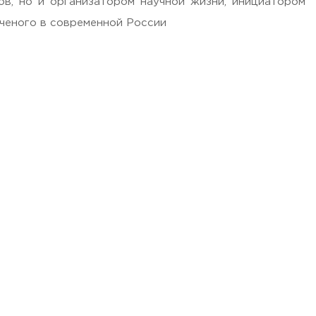
в, но и организатором научной жизни, инициатором
ученого в современной России