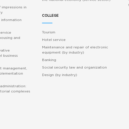
 impressions in
ry
COLLEGE
 information
Tourism
service
 housing and
Hotel service
Maintenance and repair of electronic
vative
equipment (by industry)
l business
Banking
Social security law and organization
ct management,
mplementation
Design (by industry)
administration:
torial complexes