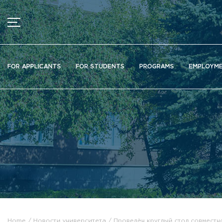
MENU
News
FOR APPLICANTS
FOR STUDENTS
PROGRAMS
EMPLOYM
Ads
Documents
Information about educational organization
Officially about admission
Scientific activity
Higher schools / Institutes / Departments
Additional education
Федеральный ресурсный центр
Вакантные места для приема (перевода)
Электронная информационно-образовательная среда (ЭИ
Home
Новости университета
Проведён круглый стол совмест