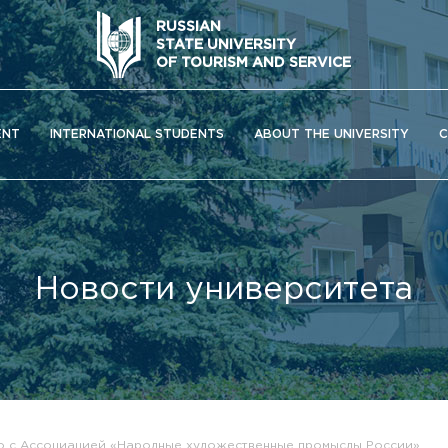
RUSSIAN
STATE UNIVERSITY
OF TOURISM AND SERVICE
ENT
INTERNATIONAL STUDENTS
ABOUT THE UNIVERSITY
C
Новости университета
ОС) университета
но с Ассоциацией «Народные художественные промыслы России»