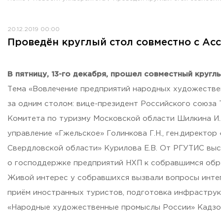
Противодействие коррупции
Antiterrorist security
20.12.2019 00:00
Housing and utilities
Проведён круглый стол совместно с А
Визово-регистрационное сопровождение иностранных г
Центр классификации объектов туриндустрии
Партнерские проекты
В пятницу, 13-го декабря, прошел совместный кру
Olympiads
Тема «Вовлечение предприятий народных художествен
Политика доступа, авторских прав и лицензирования
за одним столом: вице-президент Российского союза 
Сервис «Поступление в вуз онлайн»
Комитета по туризму Московской области Шилкина И.
Единое окно поддержки молодых семей»
управление «Гжельское» Голинкова Г.Н., ген.директо
Комната матери и ребенка
Свердловской области» Курилова Е.В. От РГУТИС выс
Corporate Identity
о господдержке предприятий НХП к собравшимся обр
Живой интерес у собравшихся вызвали вопросы инте
приём иностранных туристов, подготовка инфрастру
«Народные художественные промыслы России» Кадзов
ORDER A CALLBACK