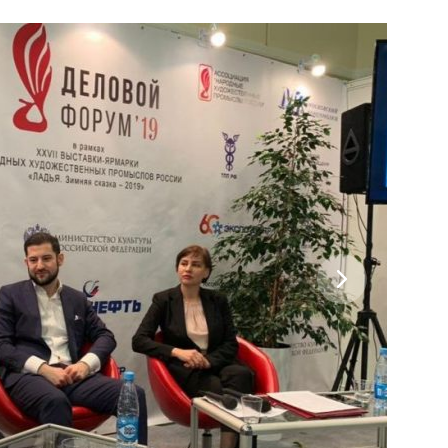
, Moscow region, 141221