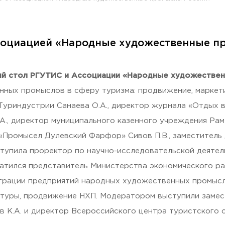
ссоциацией «Народные художественные п
раждан
глый стол РГУТИС и Ассоциации «Народные художестве
ных промыслов в сферу туризма: продвижение, маркети
Туриндустрии Санаева О.А., директор журнала «Отдых в
А., директор муниципального казенного учреждения Ра
р «Промысел Дулевский Фарфор» Сивов П.В., заместител
тупила проректор по научно-исследовательской деятел
атился представитель Министерства экономического р
грации предприятий народных художественных промысло
ктуры, продвижение НХП. Модератором выступили заме
 К.А. и директор Всероссийского центра туристского 