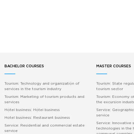
BACHELOR COURSES
MASTER COURSES
Tourism: Technology and organization of
Tourism: State regul
services in the tourism industry
tourism sector
Tourism: Marketing of tourism products and
Tourism: Economy of
services
the excursion indust
Hotel business: Hotel business
Service: Geographic
service
Hotel business: Restaurant business
Service: Innovative 
Service: Residential and commercial estate
technologies in the
service
communal complex