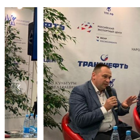
ADDRESS
99 Glavnaya Street, dp.Cherkizovo, Urban district Pushkinsky
TELEPHONES:
+7 (495) 940 83 00
+7 (495) 940 83 58
E-MAIL
obrashenia@rguts.ru
WORKING HOURS
Mo-th: from 09:00 to 18:00;
Fr: from 09:00 to 16:45;