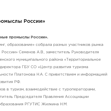
ромыслы России»
нные промыслы России».
нг, образование» собрала разных участников рынка
 России» Семенов А.В., заместитель Руководителя
менского муниципального района «Территориальное
ь директора ГБУ СО «Центр развития туризма
ьности Платонова Н.А. С приветствием и информацией
азвития РФ.
в в туризм, взаимодействие с туроператорами,
ститель Председателя Правления Ассоциации
образования РГУТИС Жилкина Н.М.