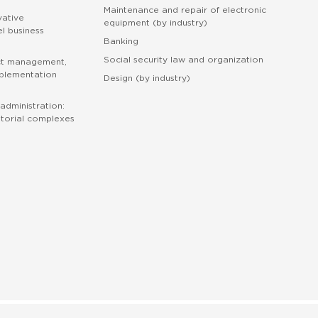
Maintenance and repair of electronic
vative
equipment (by industry)
l business
Banking
Social security law and organization
ct management,
mplementation
Design (by industry)
administration:
torial complexes