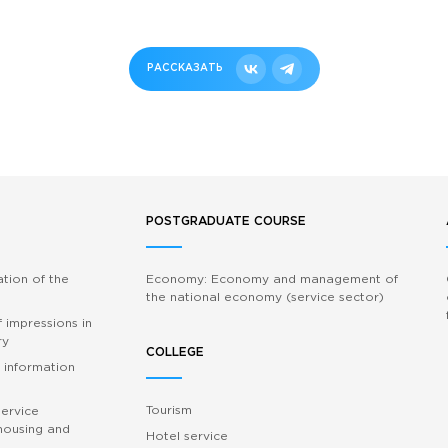
РАССКАЗАТЬ
POSTGRADUATE COURSE
ation of the
Economy: Economy and management of
the national economy (service sector)
 impressions in
ry
COLLEGE
 information
Tourism
service
 housing and
Hotel service