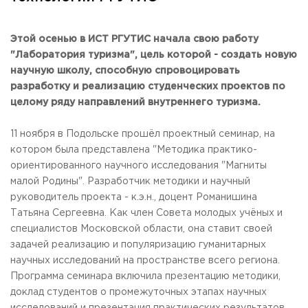
Общежитие / Кампус РГУТИС
Information about educational
organization
Work with disabled and handicapped people
Contacts
Этой осенью в ИСТ РГУТИС начала свою работу
ORDER A CALLBACK
"Лаборатория туризма", цель которой - создать новую
научную школу, способную спровоцировать
разработку и реализацию студенческих проектов по
Scientific activity
ADDRESS
целому ряду направлений внутреннего туризма.
Additional education
99 Glavnaya Street, dp.Cherkizovo, Urban district Pushkinsky,
Moscow region, 141221
Федеральный ресурсный центр
11 ноября в Подольске прошёл проектный семинар, на
Федеральное учебно-методическое объединение в
TELEPHONES:
системе ВО
котором была представлена "Методика практико-
+7 (495) 940 83 00
Federal educational and methodical association in the
ориентированного научного исследования "Магниты
+7 (495) 940 83 58
system of secondary vocational education
малой Родины". Разработчик методики и научный
Labor union committee
E-MAIL
руководитель проекта - к.э.н., доцент Романишина
Competition of teaching staff
obrashenia@rguts.ru
Татьяна Сергеевна. Как член Совета молодых учёных и
специалистов Московской области, она ставит своей
WORKING HOURS
задачей реализацию и популяризацию гуманитарных
Mo-th: from 09:00 to 18:00;
научных исследований на пространстве всего региона.
Fr: from 09:00 to 16:45;
Программа семинара включила презентацию методики,
доклад студентов о промежуточных этапах научных