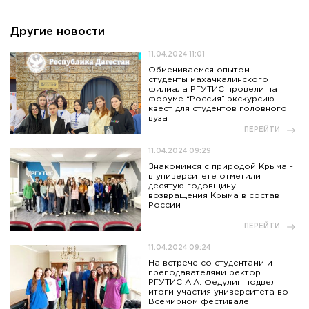
Другие новости
11.04.2024 11:01
Обмениваемся опытом -
студенты махачкалинского
филиала РГУТИС провели на
форуме “Россия” экскурсию-
квест для студентов головного
вуза
ПЕРЕЙТИ
11.04.2024 09:29
Знакомимся с природой Крыма -
в университете отметили
десятую годовщину
возвращения Крыма в состав
России
ПЕРЕЙТИ
11.04.2024 09:24
На встрече со студентами и
преподавателями ректор
РГУТИС А.А. Федулин подвел
итоги участия университета во
Всемирном фестивале