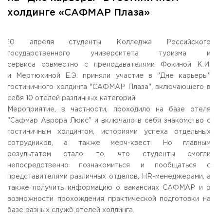
Общежитие / Кампус РГУТИС
Information about educational
organization
холдинге «САФМАР Плаза»
Work with disabled and handicapped people
Contacts
ORDER A CALLBACK
10 апреля студенты Колледжа Российского
государственного университета туризма и
Scientific activity
сервиса совместно с преподавателями Фокиной К.И.
ADDRESS
Additional education
99 Glavnaya Street, dp.Cherkizovo, Urban district Pushkinsky,
и Мертюхиной Е.Э. приняли участие в "Дне карьеры"
Moscow region, 141221
Федеральный ресурсный центр
гостиничного холдинга "САФМАР Плаза", включающего в
Федеральное учебно-методическое объединение в
себя 10 отелей различных категорий.
TELEPHONES:
системе ВО
Мероприятие, в частности, проходило на базе отеля
+7 (495) 940 83 00
Federal educational and methodical association in the
"Сафмар Аврора Люкс" и включало в себя знакомство с
+7 (495) 940 83 58
system of secondary vocational education
гостиничным холдингом, историями успеха отдельных
Labor union committee
E-MAIL
сотрудников, а также мерч-квест. Но главным
Competition of teaching staff
obrashenia@rguts.ru
результатом стало то, что студенты смогли
непосредственно познакомиться и пообщаться с
WORKING HOURS
Mo-th: from 09:00 to 18:00;
представителями различных отделов, HR-менеджерами, а
Fr: from 09:00 to 16:45;
также получить информацию о вакансиях САФМАР и о
возможности прохождения практической подготовки на
базе разных служб отелей холдинга.