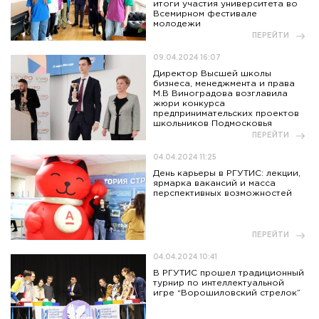
итоги участия университета во
Всемирном фестивале
молодежи
ПЕРЕЙТИ
09.04.2024 16:07
Директор Высшей школы
бизнеса, менеджмента и права
М.В Виноградова возглавила
жюри конкурса
предпринимательских проектов
школьников Подмосковья
ПЕРЕЙТИ
04.04.2024 11:25
День карьеры в РГУТИС: лекции,
ярмарка вакансий и масса
перспективных возможностей
ПЕРЕЙТИ
04.04.2024 10:41
В РГУТИС прошел традиционный
турнир по интеллектуальной
игре “Ворошиловский стрелок”