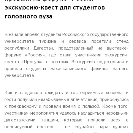
Общежитие / Кампус РГУТИС
Information about educational
organization
экскурсию-квест для студентов
Work with disabled and handicapped people
головного вуза
Contacts
ORDER A CALLBACK
В начале апреля студенты Российского государственного
Scientific activity
ADDRESS
университета туризма и сервиса посетили стенд
Additional education
99 Glavnaya Street, dp.Cherkizovo, Urban district Pushkinsky,
республики Дагестан, представленный на выставке-
Moscow region, 141221
Федеральный ресурсный центр
форуме «Россия», где стали участниками экскурсии-
Федеральное учебно-методическое объединение в
TELEPHONES:
квеста «Прогулка с поэтом». Экскурсию подготовили и
системе ВО
+7 (495) 940 83 00
провели студенты махачкалинского филиала нашего
Federal educational and methodical association in the
+7 (495) 940 83 58
system of secondary vocational education
университета.
Labor union committee
E-MAIL
Competition of teaching staff
obrashenia@rguts.ru
Как и следовало ожидать, и гостеприимные хозяева, и
гости получили незабываемые впечатления, прикоснулись
WORKING HOURS
к прекрасному и провели время с пользой. Кроме того,
Mo-th: from 09:00 to 18:00;
Fr: from 09:00 to 16:45;
участникам мероприятия удалось насладиться народными
дагестанскими танцами, которые привели всех в
неописуемый восторг - не случайно пара лучших