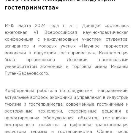
Общежитие / Кампус РГУТИС
Information about educational
organization
гостеприимства»
Work with disabled and handicapped people
Contacts
ORDER A CALLBACK
14-15 марта 2024 года г. в г. Донецке состоялась
ежегодная VI Всероссийская научно-практическая
Scientific activity
конференция с международным участием студентов,
ADDRESS
Additional education
99 Glavnaya Street, dp.Cherkizovo, Urban district Pushkinsky,
аспирантов и молодых ученых «Научное творчество
Moscow region, 141221
Федеральный ресурсный центр
молодежи в индустрии гостеприимства». Конференция
Федеральное учебно-методическое объединение в
была организована Донецким национальным
TELEPHONES:
системе ВО
университетом экономики и торговли имени Михаила
+7 (495) 940 83 00
Federal educational and methodical association in the
Туган-Барановского.
+7 (495) 940 83 58
system of secondary vocational education
Labor union committee
E-MAIL
Competition of teaching staff
obrashenia@rguts.ru
Конференция работала по следующим направлениям:
актуальные вопросы экономики и управления в индустрии
WORKING HOURS
туризма и гостеприимства, современные гостиничные и
Mo-th: from 09:00 to 18:00;
ресторанные технологии, современные решения в
Fr: from 09:00 to 16:45;
проектировании оборудования объектов гостинично-
ресторанного хозяйства и цифровая трансформация
индустрии туризма и гостеприимства. Общее число