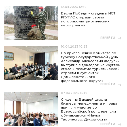
12.04.2023 12:59
Весна Победы - студенты ИСТ
РГУТИС открыли серию
историко-патриотических
мероприятий
ПЕРЕЙТИ
10.04.2023 10:23
По приглашению Комитета по
туризму Государственной Думы:
Александр Алексеевич Федулин
выступил с докладом на круглом
столе «Развитие туристической
отрасли в субъектах
Дальневосточного
федерального округа»
ПЕРЕЙТИ
07.04.2023 13:49
Студенты Высшей школы
бизнеса, менеджмента и права
приняли участие во
Всероссийской конференции
обучающихся «Наука.
Творчество. Духовность»
ПЕРЕЙТИ