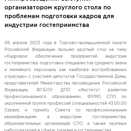
Общежитие / Кампус РГУТИС
Information about educational
organization
организатором круглого стола по
Work with disabled and handicapped people
проблемам подготовки кадров для
Contacts
ORDER A CALLBACK
индустрии гостеприимства
Scientific activity
ADDRESS
06 апреля 2023 года в Торгово-промышленной палате
Additional education
99 Glavnaya Street, dp.Cherkizovo, Urban district Pushkinsky,
Российской Федерации прошёл круглый стол на тему
Moscow region, 141221
Федеральный ресурсный центр
«Кадровое обеспечение предприятий индустрии
Федеральное учебно-методическое объединение в
TELEPHONES:
системе ВО
гостеприимства: подготовка специалистов среднего звена
+7 (495) 940 83 00
Federal educational and methodical association in the
и линейного персонала как наиболее востребованных
+7 (495) 940 83 58
system of secondary vocational education
отраслью» с участием депутатов Государственной Думы,
Labor union committee
E-MAIL
представителей Министерства просвещения Российской
Competition of teaching staff
obrashenia@rguts.ru
Федерации, ФГБОУ ДПО «Институт развития
профессионального образования», ФУМО СПО по
WORKING HOURS
укрупненной группе профессий (специальностей 43.00.00
Mo-th: from 09:00 to 18:00;
Сервис и туризм), Совета по профессиональным
Fr: from 09:00 to 16:45;
квалификациям в индустрии гостеприимства,
образовательных организаций СПО, а также крупных
работодателей в сфере туризма и гостеприимства,.