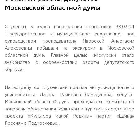
Общежитие / Кампус РГУТИС
Information about educational
organization
Московской областной думы
Work with disabled and handicapped people
Contacts
ORDER A CALLBACK
Студенты 3 курса направления подготовки 38.03.04
"Государственное и муниципальное управление" под
Scientific activity
руководством преподавателя Яворской Анастасии
ADDRESS
Additional education
99 Glavnaya Street, dp.Cherkizovo, Urban district Pushkinsky,
Алексеевны побывали на экскурсии в Московской
Moscow region, 141221
Федеральный ресурсный центр
областной думе. Главной целью экскурсии стало
Федеральное учебно-методическое объединение в
знакомство с особенностями работы депутатского
TELEPHONES:
системе ВО
корпуса.
+7 (495) 940 83 00
Federal educational and methodical association in the
+7 (495) 940 83 58
system of secondary vocational education
Labor union committee
На встречу со студентами пришла выпускница нашего
E-MAIL
Competition of teaching staff
obrashenia@rguts.ru
университета Линара Раимовна Самединова, депутат
Московской областной думы, председатель Комитета по
WORKING HOURS
вопросам образования, культуры и туризма, координатор
Mo-th: from 09:00 to 18:00;
проекта «Культура малой Родины» партии «Единая
Fr: from 09:00 to 16:45;
Россия» в Подмосковье.