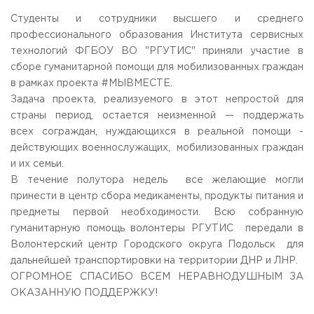
Общежитие / Кампус РГУТИС
Information about educational
organization
Студенты и сотрудники высшего и среднего
Work with disabled and handicapped people
профессионального образования Института сервисных
Contacts
технологий ФГБОУ ВО "РГУТИС" приняли участие в
ORDER A CALLBACK
сборе гуманитарной помощи для мобилизованных граждан
в рамках проекта #МЫВМЕСТЕ.
Scientific activity
ADDRESS
Задача проекта, реализуемого в этот непростой для
Additional education
99 Glavnaya Street, dp.Cherkizovo, Urban district Pushkinsky,
страны период, остается неизменной — поддержать
Moscow region, 141221
Федеральный ресурсный центр
всех сограждан, нуждающихся в реальной помощи -
Федеральное учебно-методическое объединение в
TELEPHONES:
действующих военнослужащих, мобилизованных граждан
системе ВО
+7 (495) 940 83 00
и их семьи.
Federal educational and methodical association in the
+7 (495) 940 83 58
system of secondary vocational education
В течение полутора недель все желающие могли
Labor union committee
принести в центр сбора медикаменты, продукты питания и
E-MAIL
Competition of teaching staff
предметы первой необходимости. Всю собранную
obrashenia@rguts.ru
гуманитарную помощь волонтеры РГУТИС передали в
WORKING HOURS
Волонтерский центр Городского округа Подольск для
Mo-th: from 09:00 to 18:00;
дальнейшей транспортировки на территории ДНР и ЛНР.
Fr: from 09:00 to 16:45;
ОГРОМНОЕ СПАСИБО ВСЕМ НЕРАВНОДУШНЫМ ЗА
ОКАЗАННУЮ ПОДДЕРЖКУ!