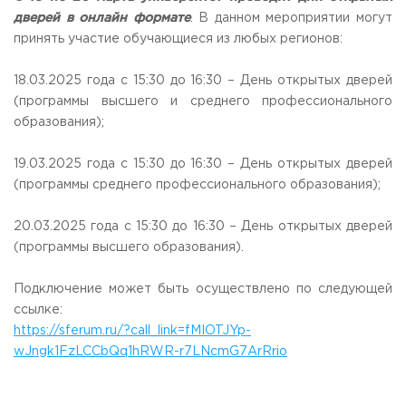
Общежитие / Кампус РГУТИС
Information about educational
organization
дверей в онлайн формате
. В данном мероприятии могут
Work with disabled and handicapped people
принять участие обучающиеся из любых регионов:
Contacts
ORDER A CALLBACK
18.03.2025 года с 15:30 до 16:30 – День открытых дверей
(программы высшего и среднего профессионального
Scientific activity
ADDRESS
образования);
Additional education
99 Glavnaya Street, dp.Cherkizovo, Urban district Pushkinsky,
Moscow region, 141221
Федеральный ресурсный центр
19.03.2025 года с 15:30 до 16:30 – День открытых дверей
Федеральное учебно-методическое объединение в
(программы среднего профессионального образования);
TELEPHONES:
системе ВО
+7 (495) 940 83 00
Federal educational and methodical association in the
+7 (495) 940 83 58
system of secondary vocational education
20.03.2025 года с 15:30 до 16:30 – День открытых дверей
Labor union committee
(программы высшего образования).
E-MAIL
Competition of teaching staff
obrashenia@rguts.ru
Подключение может быть осуществлено по следующей
WORKING HOURS
ссылке:
Mo-th: from 09:00 to 18:00;
https://sferum.ru/?call_link=fMIOTJYp-
Fr: from 09:00 to 16:45;
wJngk1FzLCCbQq1hRWR-r7LNcmG7ArRrio