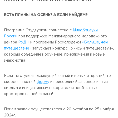
Общежитие / Кампус РГУТИС
Information about educational
organization
Work with disabled and handicapped people
Contacts
ЕСТЬ ПЛАНЫ НА ОСЕНЬ? А ЕСЛИ НАЙДЕМ?
ORDER A CALLBACK
Программа Студтуризм совместно с
Минобрнауки
Scientific activity
ADDRESS
России
при поддержке Международного молодежного
Additional education
99 Glavnaya Street, dp.Cherkizovo, Urban district Pushkinsky,
центра
РУДН
и программы Росмолодежи
«Больше, чем
Moscow region, 141221
Федеральный ресурсный центр
путешествие»
запускает конкурс «Учись и путешествуй»,
Федеральное учебно-методическое объединение в
который объединяет обучение, приключения и новые
TELEPHONES:
системе ВО
знакомства!
+7 (495) 940 83 00
Federal educational and methodical association in the
+7 (495) 940 83 58
system of secondary vocational education
Labor union committee
E-MAIL
Если ты студент, жаждущий знаний и новых открытий, то
Competition of teaching staff
obrashenia@rguts.ru
скорее заполняй
форму
и присоединяйся к энергичным,
смелым и инициативным покорителям необъятных
WORKING HOURS
просторов нашей страны!
Mo-th: from 09:00 to 18:00;
Fr: from 09:00 to 16:45;
Прием заявок осуществляется с 20 октября по 25 ноября
2024г.