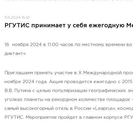
Противодействие коррупции
Antiterrorist security
11.11.2024 15:41
Housing and utilities
РГУТИС принимает у себя ежегодную М
Визово-регистрационное сопровождение иностранных г
Центр классификации объектов туриндустрии
Партнерские проекты
16 ноября 2024 в 11:00 часов по местному времени 
Olympiads
диктант».
Политика доступа, авторских прав и лицензирования
Сервис «Поступление в вуз онлайн»
Приглашаем принять участие в X Международной прос
Единое окно поддержки молодых семей»
ноябре 2024 года. Акция проводится ежегодно с 201
Комната матери и ребенка
В.В. Путина с целью популяризации географических зн
Corporate Identity
уголках планеты на рекордном количестве площадок –
самый высокогорный отель в России «Leaprus», космо
РГУТИС. Мероприятие пройдет в главном корпусе РГУ
ORDER A CALLBACK