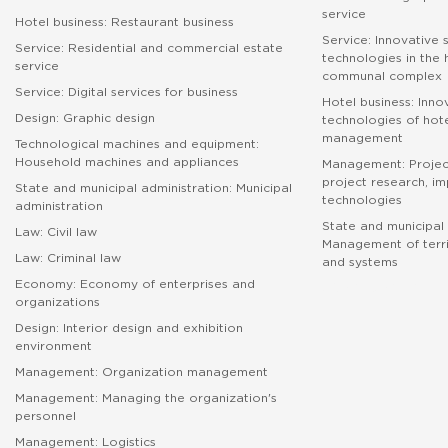
service
Hotel business: Restaurant business
Service: Innovative 
Service: Residential and commercial estate
technologies in the
service
communal complex
Service: Digital services for business
Hotel business: Inno
Design: Graphic design
technologies of hote
management
Technological machines and equipment:
Household machines and appliances
Management: Proje
project research, i
State and municipal administration: Municipal
technologies
administration
State and municipal 
Law: Civil law
Management of terri
Law: Criminal law
and systems
Economy: Economy of enterprises and
абитуриенту
organizations
Design: Interior design and exhibition
environment
Management: Organization management
Management: Managing the organization's
personnel
Management: Logistics