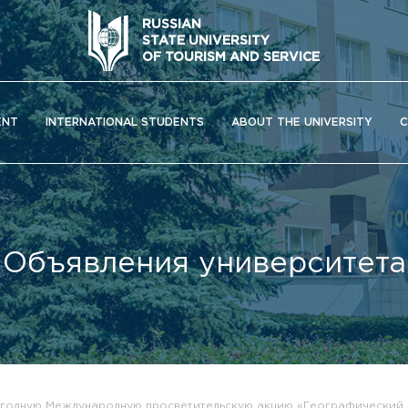
RUSSIAN
STATE UNIVERSITY
OF TOURISM AND SERVICE
ENT
INTERNATIONAL STUDENTS
ABOUT THE UNIVERSITY
C
Объявления университета
ОС) университета
егодную Международную просветительскую акцию «Географический 