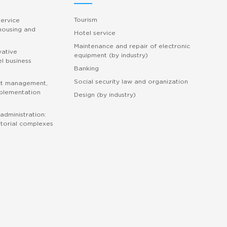
Tourism
service
 housing and
Hotel service
Maintenance and repair of electronic
vative
equipment (by industry)
l business
Banking
Social security law and organization
ct management,
mplementation
Design (by industry)
administration:
torial complexes