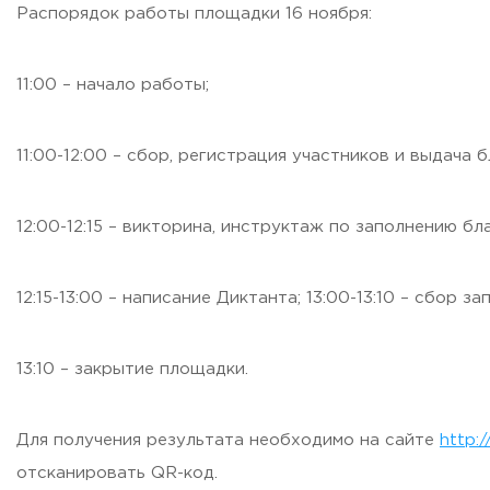
Распорядок работы площадки 16 ноября:
ADDRESS
99 Glavnaya Street, dp.Cherkizovo, Urban district Pushkinsky
11:00 – начало работы;
TELEPHONES:
+7 (495) 940 83 00
+7 (495) 940 83 58
11:00-12:00 – сбор, регистрация участников и выдача 
E-MAIL
obrashenia@rguts.ru
12:00-12:15 – викторина, инструктаж по заполнению б
WORKING HOURS
Mo-th: from 09:00 to 18:00;
Fr: from 09:00 to 16:45;
12:15-13:00 – написание Диктанта; 13:00-13:10 – сбор 
13:10 – закрытие площадки.
Для получения результата необходимо на сайте
http:/
отсканировать QR-код.