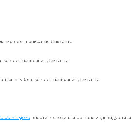
, Moscow region, 141221
бланков для написания Диктанта;
ланков для написания Диктанта;
заполненных бланков для написания Диктанта;
/dictant.rgo.ru
внести в специальное поле индивидуальны