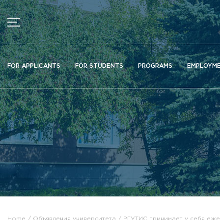
MENU
News
FOR APPLICANTS
FOR STUDENTS
PROGRAMS
EMPLOYM
Ads
Documents
Information about educational organization
Officially about admission
Scientific activity
Higher schools / Institutes / Departments
Additional education
Федеральный ресурсный центр
Вакантные места для приема (перевода)
Электронная информационно-образовательная среда (ЭИ
Home
Объявления университета
РГУТИС принимает у себя еж