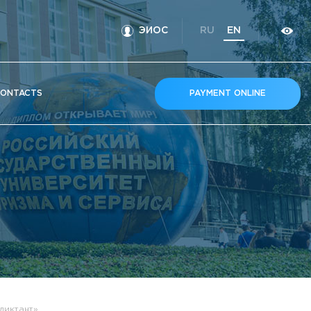
ЭИОС
RU
EN
ONTACTS
PAYMENT ONLINE
диктант»