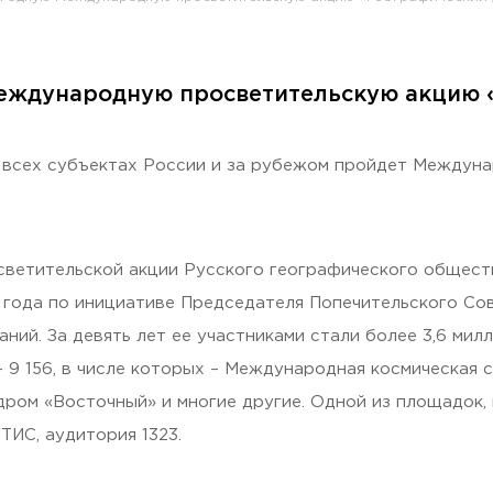
еждународную просветительскую акцию 
раждан
во всех субъектах России и за рубежом пройдет Междун
ветительской акции Русского географического обществ
5 года по инициативе Председателя Попечительского С
аний. За девять лет ее участниками стали более 3,6 мил
 9 156, в числе которых – Международная космическая с
дром «Восточный» и многие другие. Одной из площадок,
ТИС, аудитория 1323.