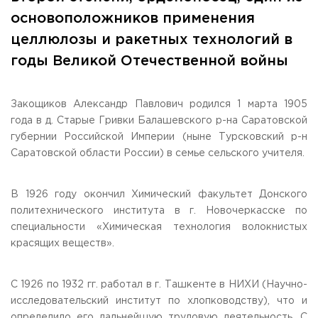
Общежитие / Кампус РГУТИС
Information about educational
organization
основоположников применения
Work with disabled and handicapped people
целлюлозы и ракетных технологий в
Contacts
ORDER A CALLBACK
годы Великой Отечественной войны
Scientific activity
ADDRESS
Закощиков Александр Павлович родился 1 марта 1905
Additional education
99 Glavnaya Street, dp.Cherkizovo, Urban district Pushkinsky,
года в д. Старые Гривки Балашевского р-на Саратовской
Moscow region, 141221
Федеральный ресурсный центр
губернии Российской Империи (ныне Турсковский р-н
Федеральное учебно-методическое объединение в
TELEPHONES:
системе ВО
Саратовской области России) в семье сельского учителя.
+7 (495) 940 83 00
Federal educational and methodical association in the
+7 (495) 940 83 58
system of secondary vocational education
Labor union committee
В 1926 году окончил Химический факультет Донского
E-MAIL
Competition of teaching staff
политехнического института в г. Новочеркасске по
obrashenia@rguts.ru
специальности «Химическая технология волокнистых
WORKING HOURS
красящих веществ».
Mo-th: from 09:00 to 18:00;
Fr: from 09:00 to 16:45;
С 1926 по 1932 гг. работал в г. Ташкенте в НИХИ (Научно-
исследовательский институт по хлопководству), что и
определило его дальнейшую трудовую деятельность. С