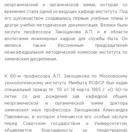
неорганический и органической химии, которая со
временем стала одной из ведущих кафедр института. Под
его руководством создавались первые учебные планы и
другая учебно-методическая документация. Велики были
заслуги профессора Закощикова А.П. и в области
воспитания инженерных кадров для службы быта. Он
являлся также бессменным председателем
межкафедральной методической комиссии института по
химическим дисциплинам.
К 60-ю профессора А.П. Закощикова по Московскому
технологическому институту Минбыта РСФСР был издан
специальный приказ № 113 от 14 марта 1965 г. «О 60-ти
летии со дня рождения зав. кафедрой общей,
неорганической и органической химии доктора
химических наук профессора Закощикова Александра
Павловича», в котором отмечаются его особые заслуги
перед Советским государством и Университетом,
объявляется благодарность за плодотворную