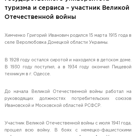
Общежитие / Кампус РГУТИС
Information about educational
organization
туризма и сервиса – участник Великой
Work with disabled and handicapped people
Отечественной войны
Contacts
ORDER A CALLBACK
Химченко Григорий Иванович родился 15 марта 1915 года в
Scientific activity
ADDRESS
селе Веролюбовка Донецкой области Украины.
Additional education
99 Glavnaya Street, dp.Cherkizovo, Urban district Pushkinsky,
Moscow region, 141221
Федеральный ресурсный центр
В 1928 году остался сиротой и находился в детском доме.
Федеральное учебно-методическое объединение в
TELEPHONES:
системе ВО
В 1930 году поступил, а в 1934 году окончил Пищевой
+7 (495) 940 83 00
Federal educational and methodical association in the
техникум в г. Одессе.
+7 (495) 940 83 58
system of secondary vocational education
Labor union committee
E-MAIL
Competition of teaching staff
До начала Великой Отечественной войны работал на
obrashenia@rguts.ru
руководящих должностях потребительских союзов
WORKING HOURS
Ивановской и Московской областей РСФСР.
Mo-th: from 09:00 to 18:00;
Fr: from 09:00 to 16:45;
Участник Великой Отечественной войны с июля 1941 года,
прошел всю войну. В боях с немецко-фашистскими