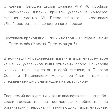
Общежитие / Кампус РГУТИС
Information about educational
organization
Студенты Высшей школы дизайна РГУТИС профиля
Work with disabled and handicapped people
«Графический дизайн» приняли участие в конкурсе,
Contacts
ставшем частью VI Всероссийского Фестиваля
ORDER A CALLBACK
«Драйверы развития современного города».
Scientific activity
ADDRESS
Фестиваль проходил с 16 по 25 ноября 2021 года в «Доме
Additional education
99 Glavnaya Street, dp.Cherkizovo, Urban district Pushkinsky,
Moscow region, 141221
на Брестской» (Москва, Брестская ул.,6).
Федеральный ресурсный центр
Федеральное учебно-методическое объединение в
TELEPHONES:
системе ВО
+7 (495) 940 83 00
В номинации «Графический дизайн в архитектуре» трое
Federal educational and methodical association in the
+7 (495) 940 83 58
system of secondary vocational education
из наших участников были отмечены особо. Гончарова
Labor union committee
Ксения стала лауреатом второй степени, а Белозор
E-MAIL
Competition of teaching staff
Софья и Радзивилович Александра были награждены
obrashenia@rguts.ru
специальными дипломами «Дома на Брестской».
WORKING HOURS
Mo-th: from 09:00 to 18:00;
Fr: from 09:00 to 16:45;
Творческий конкурс выпускных квалификационных работ
среди государственных, коммерческих, общественных
организаций и персоналий, занимающихся архитектурным,