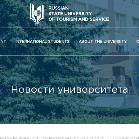
RUSSIAN
STATE UNIVERSITY
OF TOURISM AND SERVICE
ENT
INTERNATIONAL STUDENTS
ABOUT THE UNIVERSITY
C
Новости университета
ОС) университета
ньевой на должность председателя ФУМО СПО по УГПС «Сервис и ту