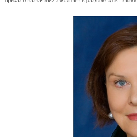
Приказ о назначении закреплен в разделе «Деятельно
ADDRESS
99 Glavnaya Street, dp.Cherkizovo, Urban district Pushkinsky
TELEPHONES:
+7 (495) 940 83 00
+7 (495) 940 83 58
E-MAIL
obrashenia@rguts.ru
WORKING HOURS
Mo-th: from 09:00 to 18:00;
Fr: from 09:00 to 16:45;