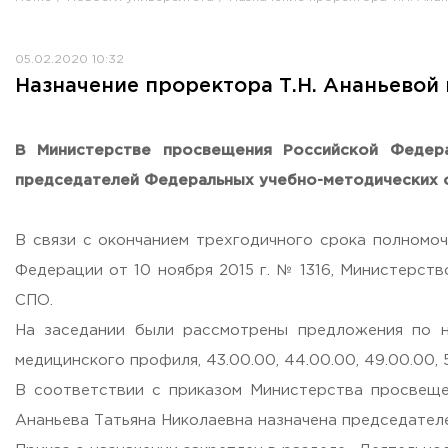
Противодействие коррупции
Antiterrorist security
05.02.2020 10:32
Housing and utilities
Назначение проректора Т.Н. Ананьевой
Визово-регистрационное сопровождение иностранных г
Центр классификации объектов туриндустрии
Партнерские проекты
В Министерстве просвещения Российской Федера
Olympiads
председателей Федеральных учебно-методических 
Политика доступа, авторских прав и лицензирования
Сервис «Поступление в вуз онлайн»
В связи с окончанием трехгодичного срока полномо
Единое окно поддержки молодых семей»
Федерации от 10 ноября 2015 г. № 1316, Министерс
Комната матери и ребенка
СПО.
Corporate Identity
На заседании были рассмотрены предложения по на
медицинского профиля, 43.00.00, 44.00.00, 49.00.00, 
В соответствии с приказом Министерства просвеще
Ананьева Татьяна Николаевна назначена председател
ORDER A CALLBACK