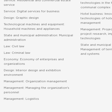
Service: Residential and commercial estate
technologies in the
service
communal complex
Service: Digital services for business
Hotel business: Inno
Design: Graphic design
technologies of hote
management
Technological machines and equipment:
Household machines and appliances
Management: Proje
project research, i
State and municipal administration: Municipal
technologies
administration
State and municipal 
Law: Civil law
Management of terri
Law: Criminal law
and systems
Economy: Economy of enterprises and
абитуриенту
organizations
Design: Interior design and exhibition
environment
Management: Organization management
Management: Managing the organization's
personnel
Management: Logistics