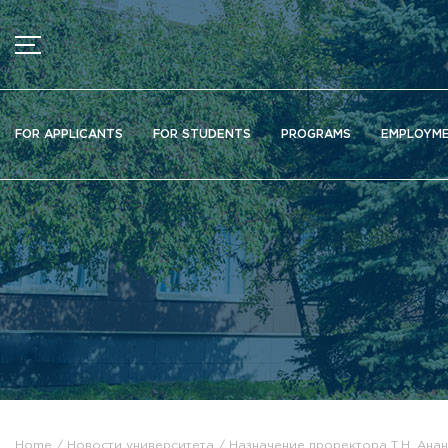
MENU
News
FOR APPLICANTS
FOR STUDENTS
PROGRAMS
EMPLOYM
Ads
Documents
Information about educational organization
Officially about admission
Scientific activity
Higher schools / Institutes / Departments
Additional education
Федеральный ресурсный центр
Вакантные места для приема (перевода)
Электронная информационно-образовательная среда (ЭИ
Home
Новости университета
Назначение проректора Т.Н. Ана