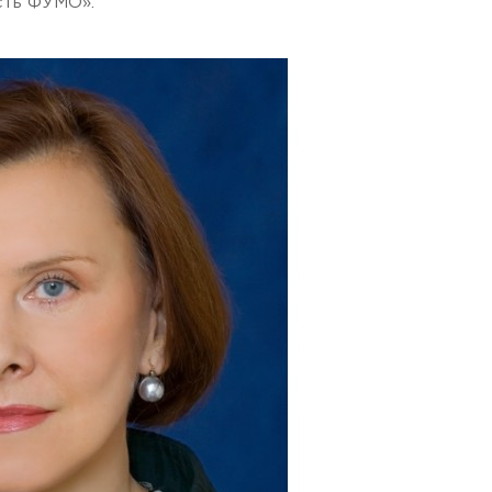
сть ФУМО».
, Moscow region, 141221