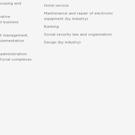
 housing and
Hotel service
Maintenance and repair of electronic
vative
equipment (by industry)
l business
Banking
Social security law and organization
ct management,
mplementation
Design (by industry)
administration:
torial complexes