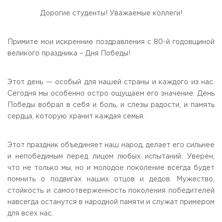
Общежитие / Кампус РГУТИС
Information about educational
organization
Дорогие студенты! Уважаемые коллеги!
Work with disabled and handicapped people
Contacts
ORDER A CALLBACK
Примите мои искренние поздравления с 80-й годовщиной
великого праздника – Дня Победы!
Scientific activity
ADDRESS
Additional education
99 Glavnaya Street, dp.Cherkizovo, Urban district Pushkinsky,
Этот день — особый для нашей страны и каждого из нас.
Moscow region, 141221
Федеральный ресурсный центр
Сегодня мы особенно остро ощущаем его значение. День
Федеральное учебно-методическое объединение в
TELEPHONES:
Победы вобрал в себя и боль, и слезы радости, и память
системе ВО
+7 (495) 940 83 00
сердца, которую хранит каждая семья.
Federal educational and methodical association in the
+7 (495) 940 83 58
system of secondary vocational education
Labor union committee
E-MAIL
Этот праздник объединяет наш народ, делает его сильнее
Competition of teaching staff
obrashenia@rguts.ru
и непобедимым перед лицом любых испытаний. Уверен,
что не только мы, но и молодое поколение всегда будет
WORKING HOURS
помнить о подвигах наших отцов и дедов. Мужество,
Mo-th: from 09:00 to 18:00;
Fr: from 09:00 to 16:45;
стойкость и самоотверженность поколения победителей
навсегда останутся в народной памяти и служат примером
для всех нас.