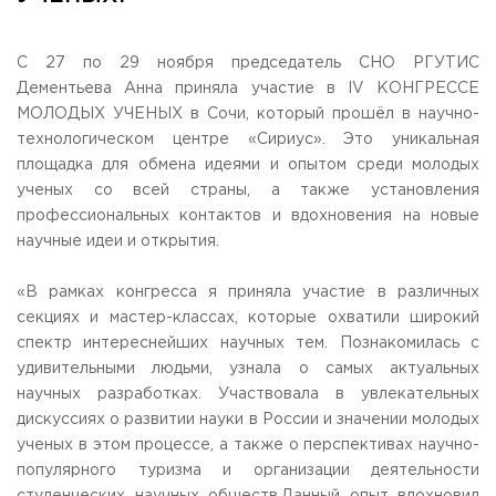
Общежитие / Кампус РГУТИС
Information about educational
organization
Work with disabled and handicapped people
Contacts
С 27 по 29 ноября председатель СНО РГУТИС
ORDER A CALLBACK
Дементьева Анна приняла участие в IV КОНГРЕССЕ
МОЛОДЫХ УЧЕНЫХ в Сочи, который прошёл в научно-
технологическом центре «Сириус». Это уникальная
Scientific activity
ADDRESS
площадка для обмена идеями и опытом среди молодых
Additional education
99 Glavnaya Street, dp.Cherkizovo, Urban district Pushkinsky,
ученых со всей страны, а также установления
Moscow region, 141221
Федеральный ресурсный центр
профессиональных контактов и вдохновения на новые
Федеральное учебно-методическое объединение в
TELEPHONES:
системе ВО
научные идеи и открытия.
+7 (495) 940 83 00
Federal educational and methodical association in the
+7 (495) 940 83 58
system of secondary vocational education
«В рамках конгресса я приняла участие в различных
Labor union committee
E-MAIL
секциях и мастер-классах, которые охватили широкий
Competition of teaching staff
obrashenia@rguts.ru
спектр интереснейших научных тем. Познакомилась с
удивительными людьми, узнала о самых актуальных
WORKING HOURS
научных разработках. Участвовала в увлекательных
Mo-th: from 09:00 to 18:00;
дискуссиях о развитии науки в России и значении молодых
Fr: from 09:00 to 16:45;
ученых в этом процессе, а также о перспективах научно-
популярного туризма и организации деятельности