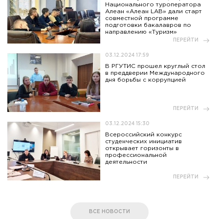
Национального туроператора
Алеан «Алеан LAB» дали старт
совместной программе
подготовки бакалавров по
направлению «Туризм»
ПЕРЕЙТИ
03.12.2024 17:59
В РГУТИС прошел круглый стол
в преддверии Международного
дня борьбы с коррупцией
ПЕРЕЙТИ
03.12.2024 15:30
Всероссийский конкурс
студенческих инициатив
открывает горизонты в
профессиональной
деятельности
ПЕРЕЙТИ
ВСЕ НОВОСТИ