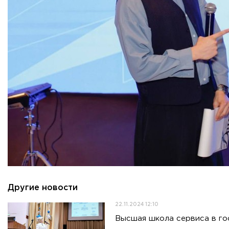
ADDRESS
99 Glavnaya Street, dp.Cherkizovo, Urban district Pushkinsky
TELEPHONES:
+7 (495) 940 83 00
+7 (495) 940 83 58
E-MAIL
obrashenia@rguts.ru
WORKING HOURS
Mo-th: from 09:00 to 18:00;
Fr: from 09:00 to 16:45;
Другие новости
22.11.2024 12:10
Высшая школа сервиса в го