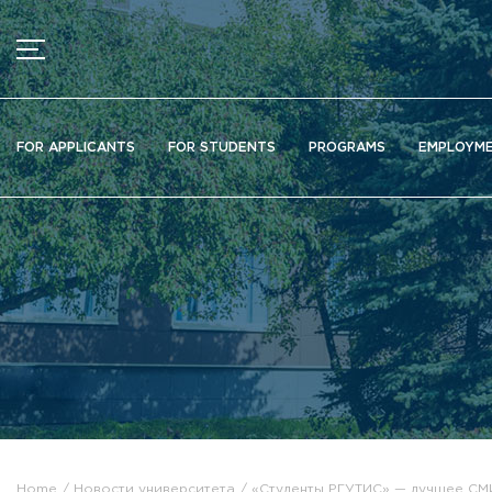
MENU
News
FOR APPLICANTS
FOR STUDENTS
PROGRAMS
EMPLOYM
Ads
Documents
Information about educational organization
Officially about admission
Scientific activity
Higher schools / Institutes / Departments
Additional education
Федеральный ресурсный центр
Вакантные места для приема (перевода)
Электронная информационно-образовательная среда (ЭИ
Home
Новости университета
«Студенты РГУТИС» — лучшее СМ