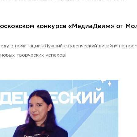
московском конкурсе «МедиаДвиж» от М
раждан
ду в номинации «Лучший студенческий дизайн» на пре
новых творческих успехов!