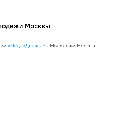
олодежи Москвы
мии
«МедиаДвиж»
от Молодёжи Москвы.