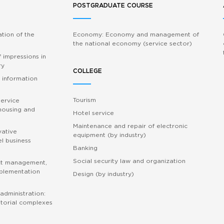
POSTGRADUATE COURSE
ation of the
Economy: Economy and management of
the national economy (service sector)
 impressions in
ry
COLLEGE
 information
Tourism
service
 housing and
Hotel service
Maintenance and repair of electronic
vative
equipment (by industry)
l business
Banking
Social security law and organization
ct management,
mplementation
Design (by industry)
administration:
torial complexes