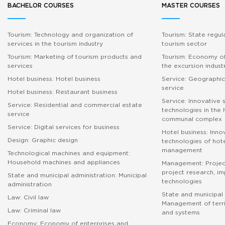
BACHELOR COURSES
MASTER COURSES
Tourism: Technology and organization of
Tourism: State regul
services in the tourism industry
tourism sector
Tourism: Marketing of tourism products and
Tourism: Economy of
services
the excursion indust
Hotel business: Hotel business
Service: Geographic
service
Hotel business: Restaurant business
Service: Innovative 
Service: Residential and commercial estate
technologies in the
service
communal complex
Service: Digital services for business
Hotel business: Inno
Design: Graphic design
technologies of hote
management
Technological machines and equipment:
Household machines and appliances
Management: Proje
project research, i
State and municipal administration: Municipal
technologies
administration
State and municipal 
Law: Civil law
Management of terri
Law: Criminal law
and systems
Economy: Economy of enterprises and