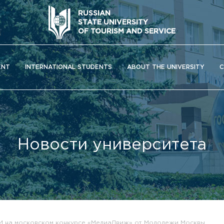
RUSSIAN
STATE UNIVERSITY
OF TOURISM AND SERVICE
ENT
INTERNATIONAL STUDENTS
ABOUT THE UNIVERSITY
C
Новости университета
ОС) университета
И на московском конкурсе «МедиаДвиж» от Молодежи Москвы