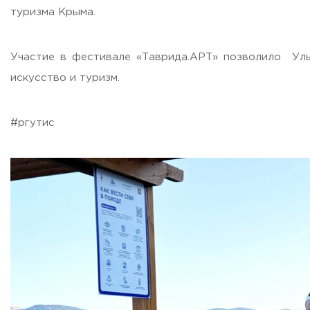
туризма Крыма.
ADDRESS
99 Glavnaya Street, dp.Cherkizovo, Urban district Pushkinsky
Участие в фестивале «Таврида.АРТ» позволило Уль
TELEPHONES:
искусство и туризм.
+7 (495) 940 83 00
+7 (495) 940 83 58
E-MAIL
#ргутис
obrashenia@rguts.ru
WORKING HOURS
Mo-th: from 09:00 to 18:00;
Fr: from 09:00 to 16:45;