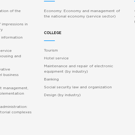
ation of the
Economy: Economy and management of
the national economy (service sector)
 impressions in
ry
COLLEGE
 information
Tourism
service
 housing and
Hotel service
Maintenance and repair of electronic
vative
equipment (by industry)
l business
Banking
Social security law and organization
ct management,
mplementation
Design (by industry)
administration:
torial complexes