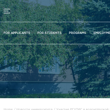
MENU
News
FOR APPLICANTS
FOR STUDENTS
PROGRAMS
EMPLOYM
Ads
Documents
Information about educational organization
Officially about admission
Scientific activity
Higher schools / Institutes / Departments
Additional education
Федеральный ресурсный центр
Вакантные места для приема (перевода)
Электронная информационно-образовательная среда (ЭИ
Home
Новости университета
Участие РГУТИС в волонтёрской 