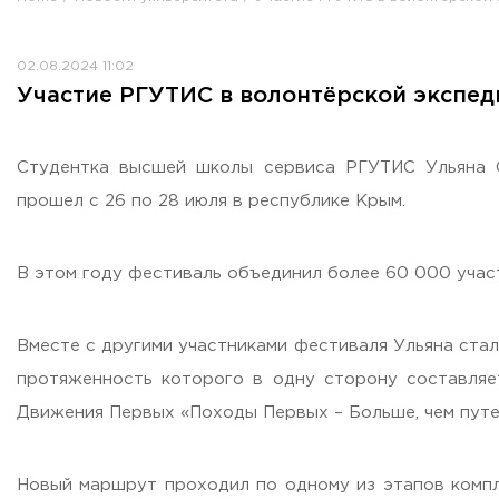
Противодействие коррупции
Antiterrorist security
02.08.2024 11:02
Housing and utilities
Участие РГУТИС в волонтёрской экспед
Визово-регистрационное сопровождение иностранных г
Центр классификации объектов туриндустрии
Партнерские проекты
Студентка высшей школы сервиса РГУТИС Ульяна С
Olympiads
прошел с 26 по 28 июля в республике Крым.
Политика доступа, авторских прав и лицензирования
Сервис «Поступление в вуз онлайн»
В этом году фестиваль объединил более 60 000 участ
Единое окно поддержки молодых семей»
Комната матери и ребенка
Вместе с другими участниками фестиваля Ульяна ста
Corporate Identity
протяженность которого в одну сторону составляе
Движения Первых «Походы Первых – Больше, чем путе
ORDER A CALLBACK
Новый маршрут проходил по одному из этапов компл