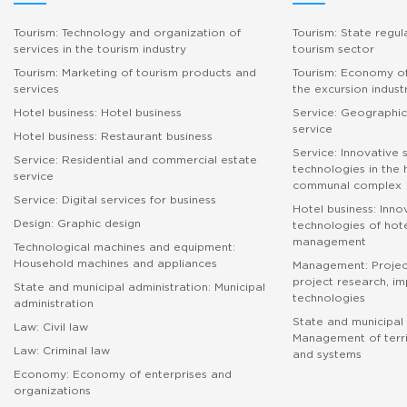
Tourism: Technology and organization of
Tourism: State regul
services in the tourism industry
tourism sector
Tourism: Marketing of tourism products and
Tourism: Economy of
services
the excursion indust
Hotel business: Hotel business
Service: Geographic
service
Hotel business: Restaurant business
Service: Innovative 
Service: Residential and commercial estate
technologies in the
service
communal complex
Service: Digital services for business
Hotel business: Inno
Design: Graphic design
technologies of hote
management
Technological machines and equipment:
Household machines and appliances
Management: Proje
project research, i
State and municipal administration: Municipal
technologies
administration
State and municipal 
Law: Civil law
Management of terri
Law: Criminal law
and systems
Economy: Economy of enterprises and
абитуриенту
organizations