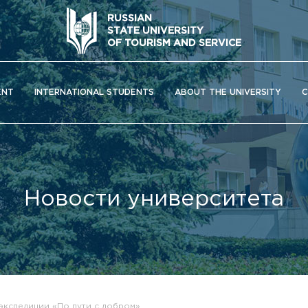
RUSSIAN
STATE UNIVERSITY
OF TOURISM AND SERVICE
ENT
INTERNATIONAL STUDENTS
ABOUT THE UNIVERSITY
C
Новости университета
ОС) университета
экспедиции «По пути с добром»