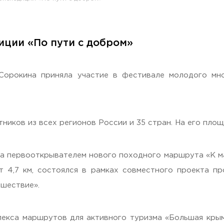
иции «По пути с добром»
раждан
орокина приняла участие в фестивале молодого мног
ников из всех регионов России и 35 стран. На его пло
ла первооткрывателем нового походного маршрута «К ма
т 4,7 км, состоялся в рамках совместного проекта п
шествие».
екса маршрутов для активного туризма «Большая крым