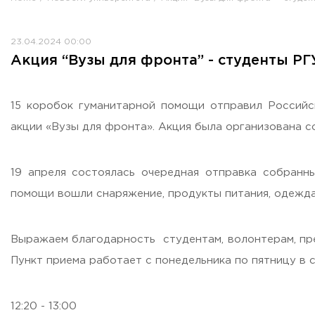
Противодействие коррупции
Antiterrorist security
23.04.2024 00:00
Housing and utilities
Акция “Вузы для фронта” - студенты 
Визово-регистрационное сопровождение иностранных г
Центр классификации объектов туриндустрии
Партнерские проекты
15 коробок гуманитарной помощи отправил Российс
Olympiads
акции «Вузы для фронта». Акция была организован
Политика доступа, авторских прав и лицензирования
Сервис «Поступление в вуз онлайн»
19 апреля состоялась очередная отправка собран
Единое окно поддержки молодых семей»
помощи вошли снаряжение, продукты питания, одежда 
Комната матери и ребенка
Corporate Identity
Выражаем благодарность студентам, волонтерам, пр
Пункт приема работает с понедельника по пятницу в
ORDER A CALLBACK
12:20 - 13:00