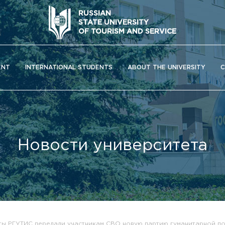
RUSSIAN
STATE UNIVERSITY
OF TOURISM AND SERVICE
ENT
INTERNATIONAL STUDENTS
ABOUT THE UNIVERSITY
C
Новости университета
ОС) университета
енты РГУТИС передали участникам СВО новую партию гуманитарной 