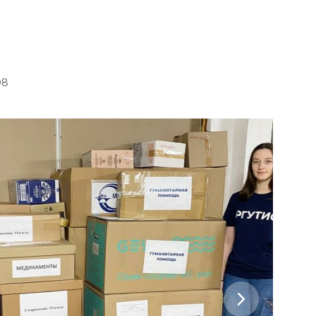
, Moscow region, 141221
08