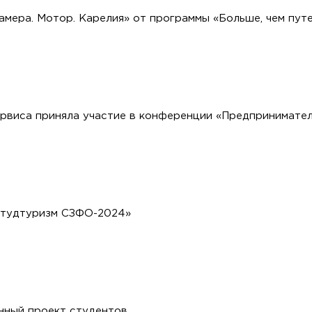
амера. Мотор. Карелия» от программы «Больше, чем пут
виса приняла участие в конференции «Предприниматель
Студтуризм СЗФО-2024»
нный проект студентов