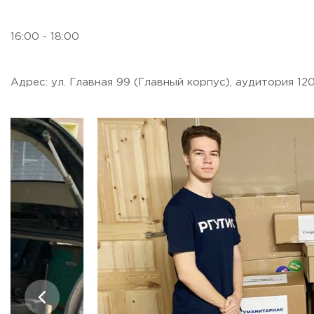
ADDRESS
16:00 - 18:00
99 Glavnaya Street, dp.Cherkizovo, Urban district Pushkinsky
TELEPHONES:
Адрес: ул. Главная 99 (Главный корпус), аудитория 12
+7 (495) 940 83 00
+7 (495) 940 83 58
E-MAIL
obrashenia@rguts.ru
WORKING HOURS
Mo-th: from 09:00 to 18:00;
Fr: from 09:00 to 16:45;