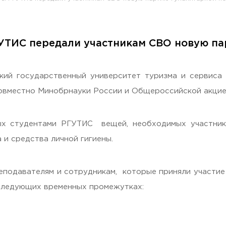
РГУТИС передали участникам СВО новую п
раждан
кий государственный университет туризма и сервиса 
а совместно Минобрнауки России и Общероссийской ак
ных студентами РГУТИС вещей, необходимых участник
и средства личной гигиены.
еподавателям и сотрудникам, которые приняли участие
 следующих временных промежутках: