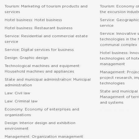
Tourism: Marketing of tourism products and
Tourism: Economy of
services
the excursion indust
Hotel business: Hotel business
Service: Geographic
service
Hotel business: Restaurant business
Service: Innovative 
Service: Residential and commercial estate
technologies in the
service
communal complex
Service: Digital services for business
Hotel business: Inno
Design: Graphic design
technologies of hote
management
Technological machines and equipment:
Household machines and appliances
Management: Proje
project research, i
State and municipal administration: Municipal
technologies
administration
State and municipal 
Law: Civil law
Management of terri
Law: Criminal law
and systems
Economy: Economy of enterprises and
абитуриенту
organizations
Design: Interior design and exhibition
environment
Management: Organization management