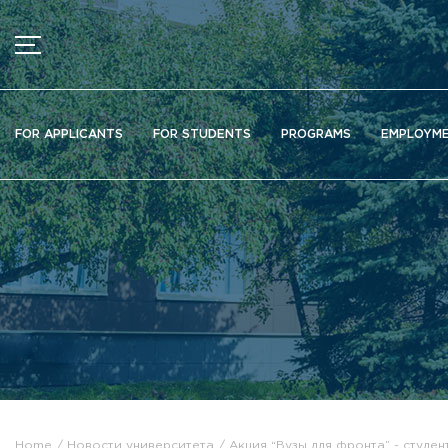
MENU
News
FOR APPLICANTS
FOR STUDENTS
PROGRAMS
EMPLOYM
Ads
Documents
Information about educational organization
Officially about admission
Scientific activity
Higher schools / Institutes / Departments
Additional education
Федеральный ресурсный центр
Вакантные места для приема (перевода)
Электронная информационно-образовательная среда (ЭИ
Home
Новости университета
Акция “Вузы для фронта” - студ