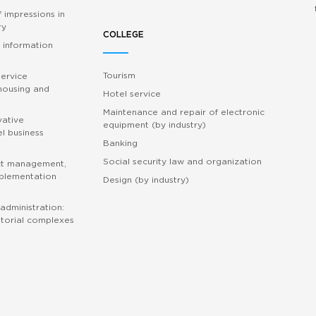
 impressions in
ry
COLLEGE
 information
Tourism
service
 housing and
Hotel service
Maintenance and repair of electronic
vative
equipment (by industry)
l business
Banking
Social security law and organization
ct management,
mplementation
Design (by industry)
administration:
torial complexes