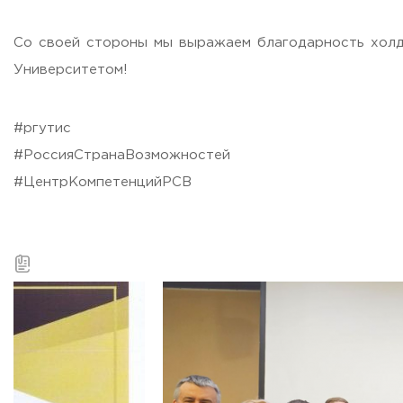
ADDRESS
Со своей стороны мы выражаем благодарность холди
99 Glavnaya Street, dp.Cherkizovo, Urban district Pushkinsky
Университетом!
TELEPHONES:
+7 (495) 940 83 00
+7 (495) 940 83 58
#ргутис
#РоссияСтранаВозможностей
E-MAIL
obrashenia@rguts.ru
#ЦентрКомпетенцийРСВ
WORKING HOURS
Mo-th: from 09:00 to 18:00;
Fr: from 09:00 to 16:45;