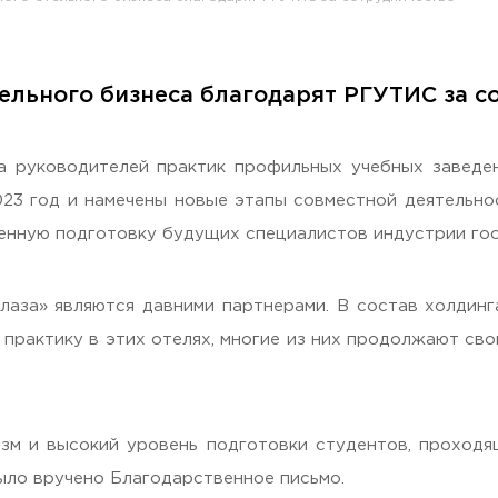
ельного бизнеса благодарят РГУТИС за с
раждан
 руководителей практик профильных учебных заведен
23 год и намечены новые этапы совместной деятельно
енную подготовку будущих специалистов индустрии го
лаза» являются давними партнерами. В состав холдин
практику в этих отелях, многие из них продолжают св
изм и высокий уровень подготовки студентов, проходя
ыло вручено Благодарственное письмо.