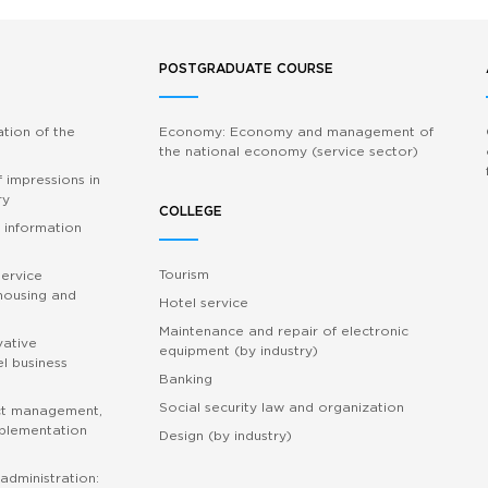
POSTGRADUATE COURSE
ation of the
Economy: Economy and management of
the national economy (service sector)
 impressions in
ry
COLLEGE
 information
Tourism
service
 housing and
Hotel service
Maintenance and repair of electronic
vative
equipment (by industry)
l business
Banking
Social security law and organization
ct management,
mplementation
Design (by industry)
administration: