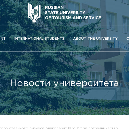
RUSSIAN
STATE UNIVERSITY
OF TOURISM AND SERVICE
ENT
INTERNATIONAL STUDENTS
ABOUT THE UNIVERSITY
C
Новости университета
ОС) университета
ого отельного бизнеса благодарят РГУТИС за сотрудничество