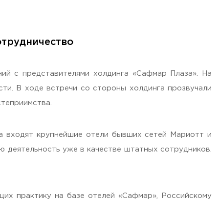
отрудничество
ий с представителями холдинга «Сафмар Плаза». На
сти. В ходе встречи со стороны холдинга прозвучали
степриимства.
га входят крупнейшие отели бывших сетей Мариотт и
ою деятельность уже в качестве штатных сотрудников.
щих практику на базе отелей «Сафмар», Российскому