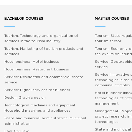
BACHELOR COURSES
MASTER COURSES
Tourism: Technology and organization of
Tourism: State regul
services in the tourism industry
tourism sector
Tourism: Marketing of tourism products and
Tourism: Economy of
services
the excursion indust
Hotel business: Hotel business
Service: Geographic
service
Hotel business: Restaurant business
Service: Innovative 
Service: Residential and commercial estate
technologies in the
service
communal complex
Service: Digital services for business
Hotel business: Inno
Design: Graphic design
technologies of hote
management
Technological machines and equipment:
Household machines and appliances
Management: Proje
project research, i
State and municipal administration: Municipal
technologies
administration
State and municipal 
Law: Civil law