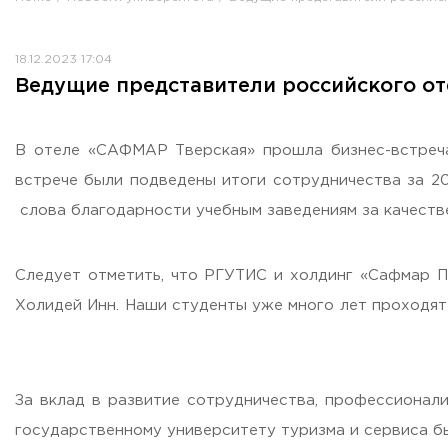
Противодействие коррупции
Antiterrorist security
18.12.2023 17:04
Housing and utilities
Ведущие представители российского от
Визово-регистрационное сопровождение иностранных г
Центр классификации объектов туриндустрии
Партнерские проекты
В отеле «САФМАР Тверская» прошла бизнес-встреча
Olympiads
встрече были подведены итоги сотрудничества за 20
Политика доступа, авторских прав и лицензирования
слова благодарности учебным заведениям за качеств
Сервис «Поступление в вуз онлайн»
Единое окно поддержки молодых семей»
Следует отметить, что РГУТИС и холдинг «Сафмар П
Комната матери и ребенка
Холидей Инн. Наши студенты уже много лет проходят 
Corporate Identity
За вклад в развитие сотрудничества, профессионал
государственному университету туризма и сервиса б
ORDER A CALLBACK