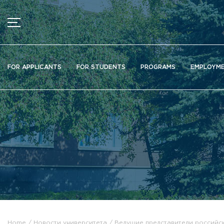
MENU
News
FOR APPLICANTS
FOR STUDENTS
PROGRAMS
EMPLOYM
Ads
Documents
Information about educational organization
Officially about admission
Scientific activity
Higher schools / Institutes / Departments
Additional education
Федеральный ресурсный центр
Вакантные места для приема (перевода)
Электронная информационно-образовательная среда (ЭИ
Home
Новости университета
Ведущие представители российск