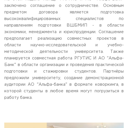
Общежитие / Кампус РГУТИС
Information about educational
organization
заключено соглашение о сотрудничестве. Основным
Work with disabled and handicapped people
предметом договора является подготовка
Contacts
высококвалифицированных специалистов по
ORDER A CALLBACK
направлениям подготовки ВШБМИП - в области
экономики, менеджмента и юриспруденции. Соглашение
Scientific activity
ADDRESS
предполагает реализацию совместных проектов в
Additional education
99 Glavnaya Street, dp.Cherkizovo, Urban district Pushkinsky,
области научно-исследовательской и учебно-
Moscow region, 141221
Федеральный ресурсный центр
методической деятельности университета. Также
Федеральное учебно-методическое объединение в
планируется совместная работа РГУТИС И АО "Альфа-
TELEPHONES:
системе ВО
Банк" в области организации и проведения практической
+7 (495) 940 83 00
Federal educational and methodical association in the
+7 (495) 940 83 58
system of secondary vocational education
подготовки и стажировки студентов. Партнёры
Labor union committee
предложили университету, создание демонстрационной
E-MAIL
Competition of teaching staff
аудитории АО "Альфа-банка" в формате коворкинга, в
obrashenia@rguts.ru
которой студенты в любое время могут погрузиться в
WORKING HOURS
работу банка.
Mo-th: from 09:00 to 18:00;
Fr: from 09:00 to 16:45;