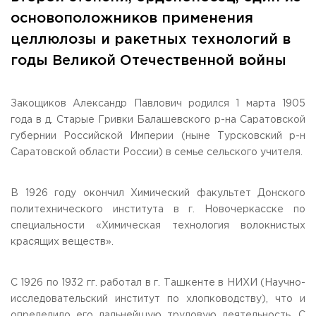
Общежитие / Кампус РГУТИС
Information about educational
organization
основоположников применения
Work with disabled and handicapped people
целлюлозы и ракетных технологий в
Contacts
ORDER A CALLBACK
годы Великой Отечественной войны
Scientific activity
ADDRESS
Закощиков Александр Павлович родился 1 марта 1905
Additional education
99 Glavnaya Street, dp.Cherkizovo, Urban district Pushkinsky,
года в д. Старые Гривки Балашевского р-на Саратовской
Moscow region, 141221
Федеральный ресурсный центр
губернии Российской Империи (ныне Турсковский р-н
Федеральное учебно-методическое объединение в
TELEPHONES:
системе ВО
Саратовской области России) в семье сельского учителя.
+7 (495) 940 83 00
Federal educational and methodical association in the
+7 (495) 940 83 58
system of secondary vocational education
Labor union committee
В 1926 году окончил Химический факультет Донского
E-MAIL
Competition of teaching staff
политехнического института в г. Новочеркасске по
obrashenia@rguts.ru
специальности «Химическая технология волокнистых
WORKING HOURS
красящих веществ».
Mo-th: from 09:00 to 18:00;
Fr: from 09:00 to 16:45;
С 1926 по 1932 гг. работал в г. Ташкенте в НИХИ (Научно-
исследовательский институт по хлопководству), что и
определило его дальнейшую трудовую деятельность. С