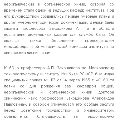
неорганический и органической химии, которая со
временем стала одной из ведущих кафедр института. Под
его руководством создавались первые учебные планы и
другая учебно-методическая документация. Велики были
заслуги профессора Закощикова А.П. и в области
воспитания инженерных кадров для службы быта. Он
являлся также бессменным председателем
межкафедральной методической комиссии института по
химическим дисциплинам.
К 60-ю профессора А.П. Закощикова по Московскому
технологическому институту Минбыта РСФСР был издан
специальный приказ № 113 от 14 марта 1965 г. «О 60-ти
летии со дня рождения зав. кафедрой общей,
неорганической и органической химии доктора
химических наук профессора Закощикова Александра
Павловича», в котором отмечаются его особые заслуги
перед Советским государством и Университетом,
объявляется благодарность за плодотворную