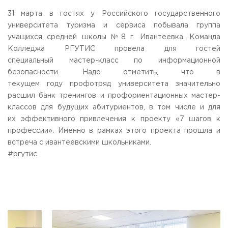
Общежитие / Кампус РГУТИС
Information about educational
organization
31 марта в гостях у Российского государственного
Work with disabled and handicapped people
университета туризма и сервиса побывала группа
Contacts
учащихся средней школы №8 г. Ивантеевка. Команда
ORDER A CALLBACK
Колледжа РГУТИС провела для гостей
специальный мастер-класс по информационной
Scientific activity
ADDRESS
безопасности. Надо отметить, что в
Additional education
99 Glavnaya Street, dp.Cherkizovo, Urban district Pushkinsky,
текущем году профотряд университета значительно
Moscow region, 141221
Федеральный ресурсный центр
расшил банк тренингов и профориентационных мастер-
Федеральное учебно-методическое объединение в
TELEPHONES:
классов для будущих абитуриентов, в том числе и для
системе ВО
+7 (495) 940 83 00
их эффективного привлечения к проекту «7 шагов к
Federal educational and methodical association in the
+7 (495) 940 83 58
system of secondary vocational education
профессии». Именно в рамках этого проекта прошла и
Labor union committee
встреча с ивантеевскими школьниками.
E-MAIL
Competition of teaching staff
#ргутис
obrashenia@rguts.ru
WORKING HOURS
Mo-th: from 09:00 to 18:00;
Fr: from 09:00 to 16:45;