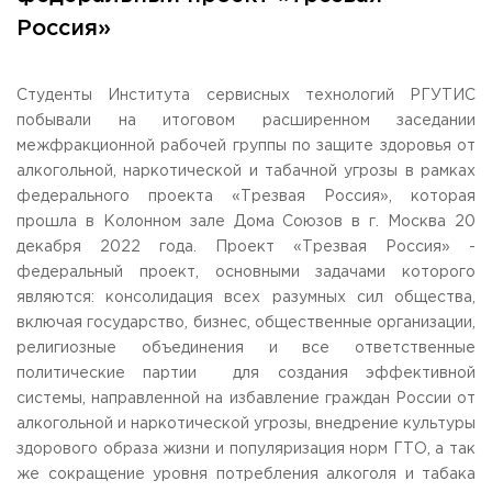
Общежитие / Кампус РГУТИС
Information about educational
organization
Россия»
Work with disabled and handicapped people
Contacts
ORDER A CALLBACK
Студенты Института сервисных технологий РГУТИС
побывали на итоговом расширенном заседании
Scientific activity
межфракционной рабочей группы по защите здоровья от
ADDRESS
Additional education
99 Glavnaya Street, dp.Cherkizovo, Urban district Pushkinsky,
алкогольной, наркотической и табачной угрозы в рамках
Moscow region, 141221
Федеральный ресурсный центр
федерального проекта «Трезвая Россия», которая
Федеральное учебно-методическое объединение в
прошла в Колонном зале Дома Союзов в г. Москва 20
TELEPHONES:
системе ВО
декабря 2022 года. Проект «Трезвая Россия» -
+7 (495) 940 83 00
Federal educational and methodical association in the
федеральный проект, основными задачами которого
+7 (495) 940 83 58
system of secondary vocational education
являются: консолидация всех разумных сил общества,
Labor union committee
E-MAIL
включая государство, бизнес, общественные организации,
Competition of teaching staff
obrashenia@rguts.ru
религиозные объединения и все ответственные
политические партии для создания эффективной
WORKING HOURS
Mo-th: from 09:00 to 18:00;
системы, направленной на избавление граждан России от
Fr: from 09:00 to 16:45;
алкогольной и наркотической угрозы, внедрение культуры
здорового образа жизни и популяризация норм ГТО, а так
же сокращение уровня потребления алкоголя и табака