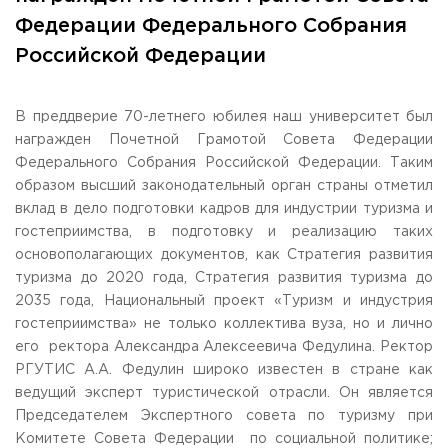
Общежитие / Кампус РГУТИС
Information about educational
organization
Федерации Федерального Собрания
Work with disabled and handicapped people
Российской Федерации
Contacts
ORDER A CALLBACK
В преддверие 70-летнего юбилея наш университет был
Scientific activity
ADDRESS
награжден Почетной Грамотой Совета Федерации
Additional education
99 Glavnaya Street, dp.Cherkizovo, Urban district Pushkinsky,
Федерального Собрания Российской Федерации. Таким
Moscow region, 141221
Федеральный ресурсный центр
образом высший законодательный орган страны отметил
Федеральное учебно-методическое объединение в
TELEPHONES:
вклад в дело подготовки кадров для индустрии туризма и
системе ВО
+7 (495) 940 83 00
гостеприимства, в подготовку и реализацию таких
Federal educational and methodical association in the
+7 (495) 940 83 58
system of secondary vocational education
основополагающих документов, как Стратегия развития
Labor union committee
туризма до 2020 года, Стратегия развития туризма до
E-MAIL
Competition of teaching staff
2035 года, Национальный проект «Туризм и индустрия
obrashenia@rguts.ru
гостеприимства» не только коллектива вуза, но и лично
WORKING HOURS
его ректора Александра Алексеевича Федулина. Ректор
Mo-th: from 09:00 to 18:00;
РГУТИС А.А. Федулин широко известен в стране как
Fr: from 09:00 to 16:45;
ведущий эксперт туристической отрасли. Он является
Председателем Экспертного совета по туризму при
Комитете Совета Федерации по социальной политике;