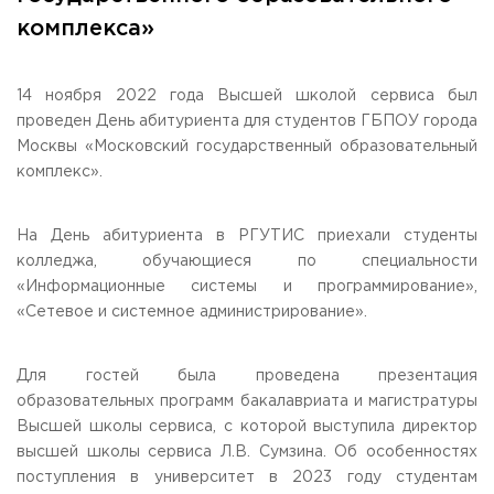
Общежитие / Кампус РГУТИС
Information about educational
organization
комплекса»
Work with disabled and handicapped people
Contacts
ORDER A CALLBACK
14 ноября 2022 года Высшей школой сервиса был
проведен День абитуриента для студентов ГБПОУ города
Scientific activity
Москвы «Московский государственный образовательный
ADDRESS
Additional education
99 Glavnaya Street, dp.Cherkizovo, Urban district Pushkinsky,
комплекс».
Moscow region, 141221
Федеральный ресурсный центр
Федеральное учебно-методическое объединение в
TELEPHONES:
системе ВО
На День абитуриента в РГУТИС приехали студенты
+7 (495) 940 83 00
Federal educational and methodical association in the
колледжа, обучающиеся по специальности
+7 (495) 940 83 58
system of secondary vocational education
«Информационные системы и программирование»,
Labor union committee
«Сетевое и системное администрирование».
E-MAIL
Competition of teaching staff
obrashenia@rguts.ru
WORKING HOURS
Для гостей была проведена презентация
Mo-th: from 09:00 to 18:00;
образовательных программ бакалавриата и магистратуры
Fr: from 09:00 to 16:45;
Высшей школы сервиса, с которой выступила директор
высшей школы сервиса Л.В. Сумзина. Об особенностях
поступления в университет в 2023 году студентам