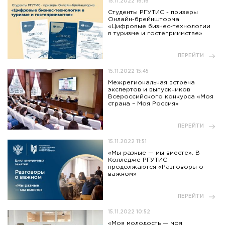
15.11.2022 16:16
Студенты РГУТИС - призеры
Онлайн-брейншторма
«Цифровые бизнес-технологии
в туризме и гостеприимстве»
ПЕРЕЙТИ
15.11.2022 15:45
Межрегиональная встреча
экспертов и выпускников
Всероссийского конкурса «Моя
страна – Моя Россия»
ПЕРЕЙТИ
15.11.2022 11:51
«Мы разные — мы вместе». В
Колледже РГУТИС
продолжаются «Разговоры о
важном»
ПЕРЕЙТИ
15.11.2022 10:52
«Моя молодость — моя