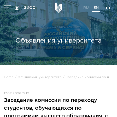
ЭИОС
RU
EN
MENU
For applicants
For students
Объявления университета
Programs
Employment
International students
About the University
Home
Объявления университета
Заседание комиссии по переходу студентов, обучающихся по программам высшего образования, с платного обучения на бесплатное
Contacts
About the University
News
17.02.2026 15:12
Higher schools / Institutes / Departments
Заседание комиссии по переходу
History of the University
Ads
студентов, обучающихся по
University administration
Documents
Scientific council
программам высшего образования, с