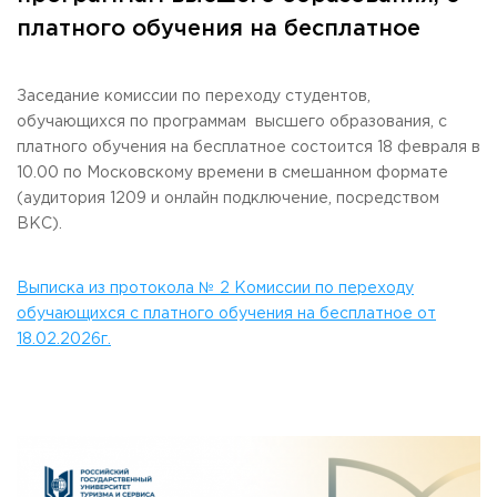
Общежитие / Кампус РГУТИС
Information about educational
organization
платного обучения на бесплатное
Work with disabled and handicapped people
Contacts
ORDER A CALLBACK
Заседание комиссии по переходу студентов,
обучающихся по программам высшего образования, с
Scientific activity
платного обучения на бесплатное состоится 18 февраля в
ADDRESS
Additional education
99 Glavnaya Street, dp.Cherkizovo, Urban district Pushkinsky,
10.00 по Московскому времени в смешанном формате
Moscow region, 141221
Федеральный ресурсный центр
(аудитория 1209 и онлайн подключение, посредством
Федеральное учебно-методическое объединение в
ВКС).
TELEPHONES:
системе ВО
+7 (495) 940 83 00
Federal educational and methodical association in the
+7 (495) 940 83 58
system of secondary vocational education
Выписка из протокола № 2 Комиссии по переходу
Labor union committee
обучающихся с платного обучения на бесплатное от
E-MAIL
Competition of teaching staff
obrashenia@rguts.ru
18.02.2026г.
WORKING HOURS
Mo-th: from 09:00 to 18:00;
Fr: from 09:00 to 16:45;