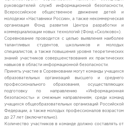
Общежитие / Кампус РГУТИС
Information about educational
organization
руководителей служб информационной безопасности,
Work with disabled and handicapped people
Всероссийское общественное движение детей и
Contacts
молодежи «Наставники России», а также некоммерческая
ORDER A CALLBACK
организация Фонд развития Центра разработки и
коммерциализации новых технологий (Фонд «Сколково»).
Scientific activity
ADDRESS
Соревнование проводится с целью выявления наиболее
Additional education
99 Glavnaya Street, dp.Cherkizovo, Urban district Pushkinsky,
талантливых студентов, школьников и молодых
Moscow region, 141221
Федеральный ресурсный центр
специалистов, а также повышения уровня теоретических
Федеральное учебно-методическое объединение в
знаний участников совершенствования их практических
TELEPHONES:
системе ВО
навыков в области информационной безопасности.
+7 (495) 940 83 00
Federal educational and methodical association in the
+7 (495) 940 83 58
system of secondary vocational education
Принять участие в Соревновании могут команды учащихся
Labor union committee
образовательных организаций высшего и среднего
E-MAIL
Competition of teaching staff
профессионального образования, осуществляющих
obrashenia@rguts.ru
подготовку по направлению «Информационная
WORKING HOURS
безопасность» и смежным направлениям, среди команд
Mo-th: from 09:00 to 18:00;
учащихся общеобразовательных организаций Российской
Fr: from 09:00 to 16:45;
Федерации, а также молодых профессионалов возрастом
до 27 лет (включительно).
Количество участников в команде должно составлять от