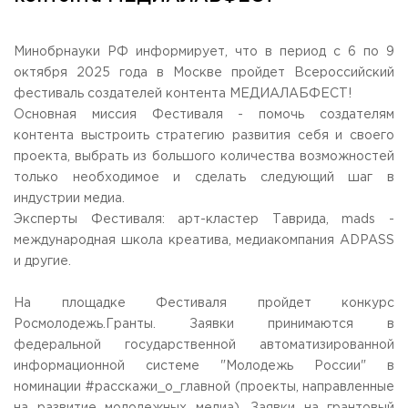
Общежитие / Кампус РГУТИС
Information about educational
organization
Work with disabled and handicapped people
Contacts
Минобрнауки РФ информирует, что в период с 6 по 9
ORDER A CALLBACK
октября 2025 года в Москве пройдет Всероссийский
фестиваль создателей контента МЕДИАЛАБФЕСТ!
Основная миссия Фестиваля - помочь создателям
Scientific activity
ADDRESS
контента выстроить стратегию развития себя и своего
Additional education
99 Glavnaya Street, dp.Cherkizovo, Urban district Pushkinsky,
проекта, выбрать из большого количества возможностей
Moscow region, 141221
Федеральный ресурсный центр
только необходимое и сделать следующий шаг в
Федеральное учебно-методическое объединение в
TELEPHONES:
системе ВО
индустрии медиа.
+7 (495) 940 83 00
Federal educational and methodical association in the
Эксперты Фестиваля: арт-кластер Таврида, mads -
+7 (495) 940 83 58
system of secondary vocational education
международная школа креатива, медиакомпания ADPASS
Labor union committee
E-MAIL
и другие.
Competition of teaching staff
obrashenia@rguts.ru
На площадке Фестиваля пройдет конкурс
WORKING HOURS
Росмолодежь.Гранты. Заявки принимаются в
Mo-th: from 09:00 to 18:00;
федеральной государственной автоматизированной
Fr: from 09:00 to 16:45;
информационной системе "Молодежь России" в
номинации #расскажи_о_главной (проекты, направленные