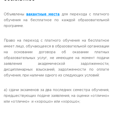
Общежитие / Кампус РГУТИС
Information about educational
organization
Work with disabled and handicapped people
Contacts
Объявлены
вакантные места
для перехода с платного
ORDER A CALLBACK
обучения на бесплатное по каждой образовательной
программе.
Scientific activity
ADDRESS
Additional education
99 Glavnaya Street, dp.Cherkizovo, Urban district Pushkinsky,
Право на переход с платного обучения на бесплатное
Moscow region, 141221
Федеральный ресурсный центр
имеет лицо, обучающееся в образовательной организации
Федеральное учебно-методическое объединение в
на основании договора об оказании платных
TELEPHONES:
системе ВО
образовательных услуг, не имеющее на момент подачи
+7 (495) 940 83 00
Federal educational and methodical association in the
+7 (495) 940 83 58
system of secondary vocational education
заявления академической задолженности,
Labor union committee
дисциплинарных взысканий, задолженности по оплате
E-MAIL
Competition of teaching staff
обучения, при наличии одного из следующих условий:
obrashenia@rguts.ru
WORKING HOURS
а) сдачи экзаменов за два последних семестра обучения,
Mo-th: from 09:00 to 18:00;
предшествующих подаче заявления, на оценки «отлично»
Fr: from 09:00 to 16:45;
или «отлично» и «хорошо» или «хорошо»;