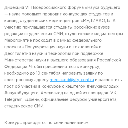
Общежитие / Кампус РГУТИС
Information about educational
organization
Дирекция VIII Всероссийского форума «Наука будущего
Work with disabled and handicapped people
— наука молодых» проводит конкурс для студентов и
Contacts
команд студенческих медиа-центров «МЕДИАКОД». К
ORDER A CALLBACK
участию приглашаются студенты российских вузов,
редакции студенческих СМИ, студенческие медиа-центры.
Scientific activity
ADDRESS
Мероприятие проходит в рамках федерального
Additional education
99 Glavnaya Street, dp.Cherkizovo, Urban district Pushkinsky,
проекта «Популяризация науки и технологий» и
Moscow region, 141221
Федеральный ресурсный центр
Десятилетия науки и технологий при поддержке
Федеральное учебно-методическое объединение в
TELEPHONES:
Министерства науки и высшего образования Российской
системе ВО
+7 (495) 940 83 00
Федерации. Чтобы присоединиться к конкурсу,
Federal educational and methodical association in the
+7 (495) 940 83 58
system of secondary vocational education
необходимо до 10 сентября направить заявку по
Labor union committee
электронному адресу
mediakod@sfy-conf.ru
и разместить
E-MAIL
Competition of teaching staff
пост об участии в конкурсе с хэштегом #наукамолодых
obrashenia@rguts.ru
#наукабудущего, #медиакод на одной из площадок: VK,
WORKING HOURS
Telegram, «Дзен», официальные ресурсы университета,
Mo-th: from 09:00 to 18:00;
студенческое СМИ.
Fr: from 09:00 to 16:45;
Конкурс проводится по семи номинациям: