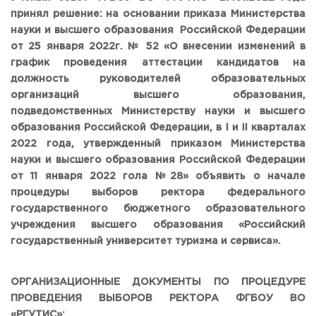
Общежитие / Кампус РГУТИС
Information about educational
organization
принял решение: н
а основании приказа Министерства
Work with disabled and handicapped people
науки и высшего образования Российской Федерации
Contacts
от 25 января 2022г. № 52 «О внесении изменений в
ORDER A CALLBACK
график проведения аттестации кандидатов на
должность руководителей образовательных
Scientific activity
ADDRESS
организаций высшего образования,
Additional education
99 Glavnaya Street, dp.Cherkizovo, Urban district Pushkinsky,
подведомственных Министерству науки и высшего
Moscow region, 141221
Федеральный ресурсный центр
образования Российской Федерации, в
I и II кварталах
Федеральное учебно-методическое объединение в
2022 года, утвержденный приказом Министерства
TELEPHONES:
системе ВО
науки и высшего образования Российской Федерации
+7 (495) 940 83 00
Federal educational and methodical association in the
+7 (495) 940 83 58
system of secondary vocational education
от 11 января 2022 гола №28» объявить о начале
Labor union committee
процедуры выборов ректора федерального
E-MAIL
Competition of teaching staff
государственного бюджетного образовательного
obrashenia@rguts.ru
учреждения высшего образования «Российский
WORKING HOURS
государственный университет туризма и сервиса».
Mo-th: from 09:00 to 18:00;
Fr: from 09:00 to 16:45;
ОРГАНИЗАЦИОННЫЕ ДОКУМЕНТЫ ПО ПРОЦЕДУРЕ
ПРОВЕДЕНИЯ ВЫБОРОВ РЕКТОРА ФГБОУ ВО
«РГУТИС»: