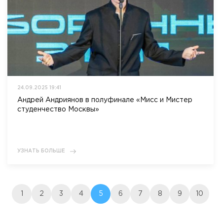
24.09.2025 19:41
Андрей Андриянов в полуфинале «Мисс и Мистер
студенчество Москвы»
УЗНАТЬ БОЛЬШЕ
1
2
3
4
5
6
7
8
9
10