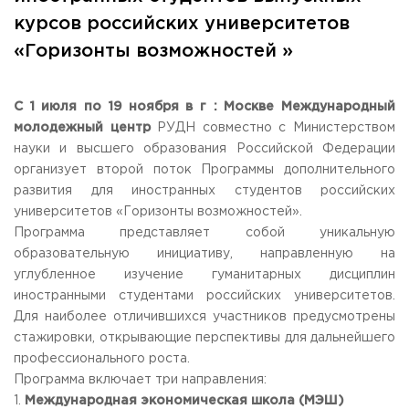
Общежитие / Кампус РГУТИС
Сведения об образовательной
организации
курсов российских университетов
Работа с лицами с ОВЗ и инвалидами
«Горизонты возможностей »
Контакты
ЗАКАЗАТЬ ОБРАТНЫЙ ЗВОНОК
С 1 июля по 19 ноября в г : Москве Международный
Научная деятельность
АДРЕС
молодежный центр
РУДН совместно с Министерством
Дополнительное образование
141221, Московская обл.,
Городской округ
Пушкинский,
науки и высшего образования Российской Федерации
пгт. Черкизово,
ул. Главная, 99
Федеральный ресурсный центр
организует второй поток Программы дополнительного
Федеральное учебно-методическое объединение в
ТЕЛЕФОНЫ
развития для иностранных студентов российских
системе ВО
+7 (495) 940 83 00
университетов «Горизонты возможностей».
Федеральное учебно-методическое объединение в
+7 (495) 940 83 58 - Приемная комиссия
системе СПО
Программа представляет собой уникальную
Профком
образовательную инициативу, направленную на
E-MAIL
Конкурс ППС
углубленное изучение гуманитарных дисциплин
info@rguts.ru
obrashenia@rguts.ru
иностранными студентами российских университетов.
priem@rguts.ru - Приемная комиссия
Для наиболее отличившихся участников предусмотрены
стажировки, открывающие перспективы для дальнейшего
ГРАФИК И РЕЖИМ РАБОТЫ
профессионального роста.
пн-чт: с 09:00 до 18:00;
Программа включает три направления:
пт: с 09:00 до 16:45;
сб-вс: выходной
1.
Международная экономическая школа (МЭШ)