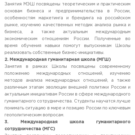
Занятия МЭШ посвящены теоретическим и практическим
Приемная комиссия
основам бизнеса и предпринимательства в России,
пн-пт: с 10:00 до 17:00;
сб: с 10:00 до 15:30;
особенностям маркетинга и брендинга на российском
вс: выходной.
рынке, изучению качественных методик анализа рынка и
бизнеса, а также актуальным международным
экономическим отношениям России. Полученные во
время обучения навыки помогут выпускникам Школы
реализовать собственные бизнес-инициативы.
2. Международная гуманитарная школа (МГШ)
Занятия в рамках Школы посвящены современному
положению международных отношений, изучению
методов анализа международных отношений, а также
различным этапам эволюции внешней политики России и
актуальным инициативам России в сфере международного
гуманитарного сотрудничества. Студенты научатся лучше
понимать ситуацию в мире и позицию России по ключевым
геополитическим вопросам.
3. Международная школа гуманитарного
сотрудничества (МГС)