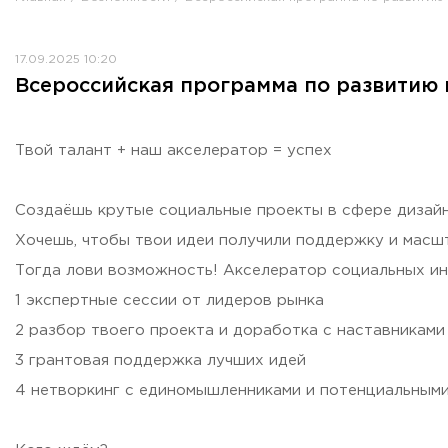
Противодействие коррупции
Антитеррористическая защищенность
17.09.2025 10:20
Жилищно-коммунальное хозяйство
Всероссийская программа по развитию
Визово-регистрационное сопровождение иностранных г
Центр классификации объектов туриндустрии
Партнерские проекты
Твой талант + наш акселератор = успех
Олимпиады
Политика доступа, авторских прав и лицензирования
Создаёшь крутые социальные проекты в сфере дизайна
Сервис «Поступление в вуз онлайн»
Хочешь, чтобы твои идеи получили поддержку и масш
Единое окно поддержки молодых семей»
Тогда лови возможность! Акселератор социальных ин
Комната матери и ребенка
1 экспертные сессии от лидеров рынка
Фирменный стиль
2 разбор твоего проекта и доработка с наставниками
I Международный туристско-образовательный конгресс «
3 грантовая поддержка лучших идей
Молодежный фестиваль культурного туризма «КульTURа»
4 нетворкинг с единомышленниками и потенциальным
XXX-я Международная научно-практическая конференция
Антимонопольный комплаенс