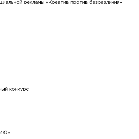
оциальной рекламы «Креатив против безразличия»
ный конкурс
СИЮ»