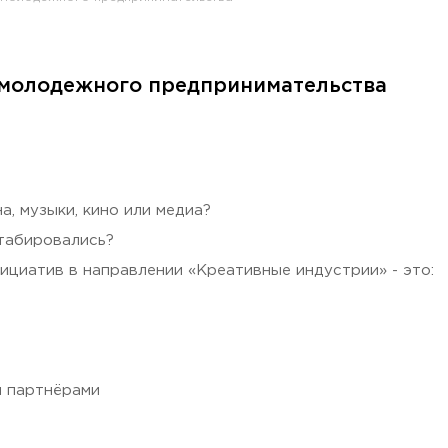
 молодежного предпринимательства
раждан
, музыки, кино или медиа?
табировались?
ициатив в направлении «Креативные индустрии» - это:
Гостеприимная Россия»
и партнёрами
 «Наука – Сервису»