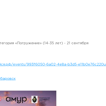
 Черкизово,
ул. Главная, 99
тегория «Погружение» (14-35 лет) - 21 сентября
айся.рф/events/993f6050-6a02-4e8a-b3d5-e11b0e76c220
баровск