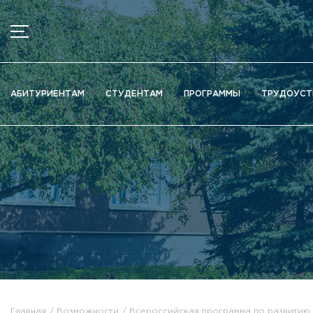
МЕНЮ
Новости
АБИТУРИЕНТАМ
СТУДЕНТАМ
ПРОГРАММЫ
ТРУДОУСТ
Объявления
Документы
Сведения об образовательной организации
Официально о приёме
Научная деятельность
Высшие школы / Институты / Департаменты
Дополнительное образование
Федеральный ресурсный центр
Вакантные места для приема (перевода)
Электронная информационно-образовательная среда (ЭИ
Главная
Возможности
Всероссийская программа по развитию